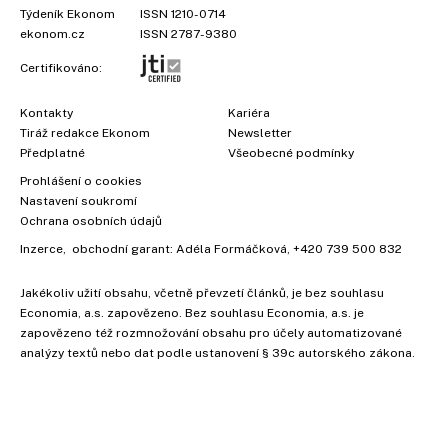
Týdeník Ekonom
ISSN 1210-0714
ekonom.cz
ISSN 2787-9380
Certifikováno:
Kontakty
Kariéra
Tiráž redakce Ekonom
Newsletter
Předplatné
Všeobecné podmínky
Prohlášení o cookies
Nastavení soukromí
Ochrana osobních údajů
Inzerce
, obchodní garant:
Adéla Formáčková
,
+420 739 500 832
Jakékoliv užití obsahu, včetně převzetí článků, je bez souhlasu
Economia, a.s. zapovězeno. Bez souhlasu Economia, a.s. je
zapovězeno též rozmnožování obsahu pro účely automatizované
analýzy textů nebo dat podle ustanovení § 39c autorského zákona.