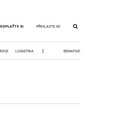
EDPLAŤTE SI
PŘIHLASTE SE
BENATIVE
RÁDCE
LOGISTIKA