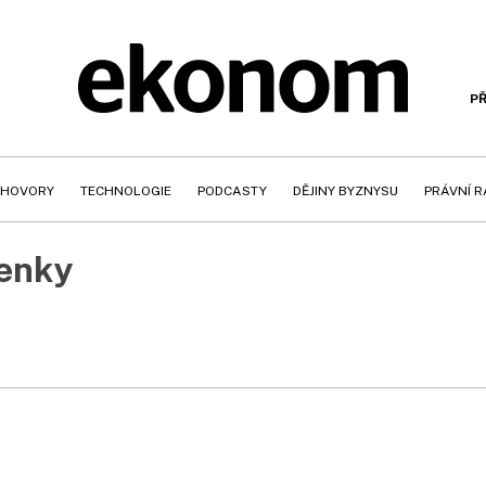
PŘ
HOVORY
TECHNOLOGIE
PODCASTY
DĚJINY BYZNYSU
PRÁVNÍ 
enky