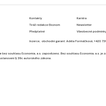
Kontakty
Kariéra
Tiráž redakce Ekonom
Newsletter
Předplatné
Všeobecné podmínk
Inzerce
, obchodní garant:
Adéla Formáčková
,
+420 73
ů, je bez souhlasu Economia, a.s. zapovězeno. Bez souhlasu Economia, a.s. j
ustanovení § 39c autorského zákona.