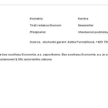
Kontakty
Kariéra
Tiráž redakce Ekonom
Newsletter
Předplatné
Všeobecné podmínk
Inzerce
, obchodní garant:
Adéla Formáčková
,
+420 73
ů, je bez souhlasu Economia, a.s. zapovězeno. Bez souhlasu Economia, a.s. j
ustanovení § 39c autorského zákona.