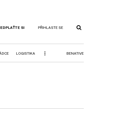
EDPLAŤTE SI
PŘIHLASTE SE
BENATIVE
RÁDCE
LOGISTIKA