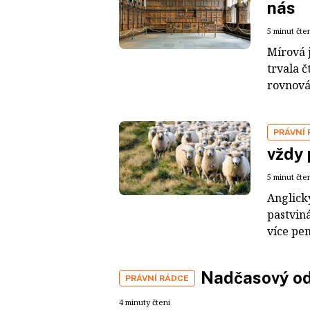
nás
5 minut čte
Mírová j
trvala 
rovnováz
PRÁVNÍ
vždy
5 minut čte
Anglick
pastviná
více pen
Nadčasový od
PRÁVNÍ RÁDCE
4 minuty čtení