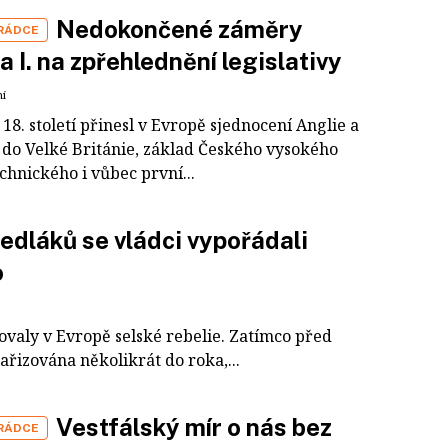
Nedokončené záměry
 RÁDCE
a I. na zpřehlednění legislativy
ní
18. století přinesl v Evropě sjednocení Anglie a
 do Velké Británie, základ Českého vysokého
chnického i vůbec první...
edláků se vládci vypořádali
o
dovaly v Evropě selské rebelie. Zatímco před
ařizována několikrát do roka,...
Vestfálský mír o nás bez
 RÁDCE