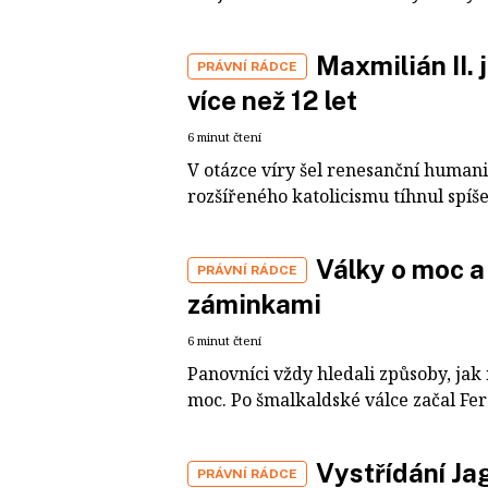
Maxmilián II. 
PRÁVNÍ RÁDCE
více než 12 let
6 minut čtení
V otázce víry šel renesanční humanis
rozšířeného katolicismu tíhnul spíše
Války o moc a
PRÁVNÍ RÁDCE
záminkami
6 minut čtení
Panovníci vždy hledali způsoby, jak 
moc. Po šmalkaldské válce začal Fer
Vystřídání Ja
PRÁVNÍ RÁDCE