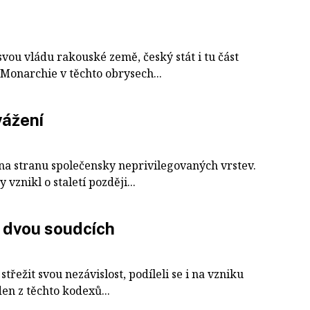
vou vládu rakouské země, český stát i tu část
Monarchie v těchto obrysech...
vážení
 na stranu společensky neprivilegovaných vrstev.
vznikl o staletí později...
 dvou soudcích
třežit svou nezávislost, podíleli se i na vzniku
en z těchto kodexů...