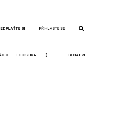
EDPLAŤTE SI
PŘIHLASTE SE
BENATIVE
RÁDCE
LOGISTIKA