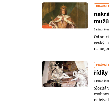
PRÁVNÍ
nakrá
muž
5 minut čte
Od smrt
českých
na nejpr
PRÁVNÍ
řídil
5 minut čte
Složitá
osobnost
nebýval