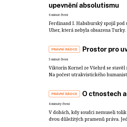
upevnění absolutismu
6 minut čtení
Ferdinand I. Habsburský spojil pod s
Uher, která nebyla obsazena Turky. 
Prostor pro u
PRÁVNÍ RÁDCE
5 minut čtení
Viktorín Kornel ze Všehrd se stavěl
Na počest utrakvistického humanisty 
O ctnostech a
PRÁVNÍ RÁDCE
4 minuty čtení
V dobách, kdy soudci nemuseli tolik s
dvou důležitých pramenů práva. Jed