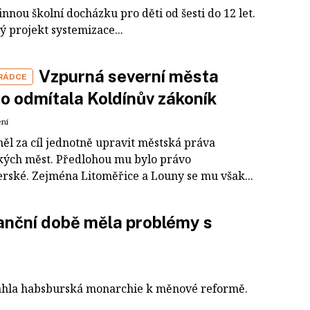
ou školní docházku pro děti od šesti do 12 let.
 projekt systemizace...
Vzpurná severní města
 RÁDCE
o odmítala Koldínův zákoník
ení
ěl za cíl jednotně upravit městská práva
kých měst. Předlohou mu bylo právo
rské. Zejména Litoměřice a Louny se mu však...
anční době měla problémy s
 sáhla habsburská monarchie k měnové reformě.