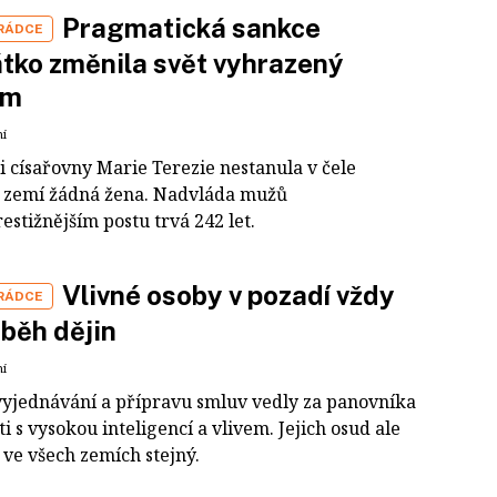
Pragmatická sankce
 RÁDCE
tko změnila svět vyhrazený
ům
ní
i císařovny Marie Terezie nestanula v čele
 zemí žádná žena. Nadvláda mužů
estižnějším postu trvá 242 let.
Vlivné osoby v pozadí vždy
 RÁDCE
y běh dějin
ní
 vyjednávání a přípravu smluv vedly za panovníka
i s vysokou inteligencí a vlivem. Jejich osud ale
 ve všech zemích stejný.