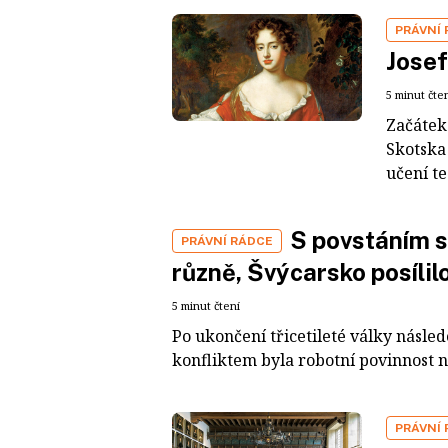
PRÁVNÍ
Josef
5 minut čte
Začátek 
Skotska
učení te
S povstáním s
PRÁVNÍ RÁDCE
různě, Švýcarsko posílil
5 minut čtení
Po ukončení třicetileté války násle
konfliktem byla robotní povinnost n
PRÁVNÍ