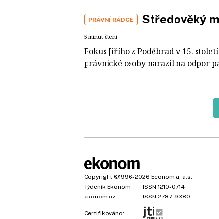
Středověký mí
PRÁVNÍ RÁDCE
5 minut čtení
Pokus Jiřího z Poděbrad v 15. stolet
právnické osoby narazil na odpor pa
Copyright
©1996-2026
Economia, a.s.
Týdeník Ekonom
ISSN 1210-0714
ekonom.cz
ISSN 2787-9380
Certifikováno: