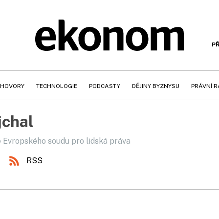
PŘ
HOVORY
TECHNOLOGIE
PODCASTY
DĚJINY BYZNYSU
PRÁVNÍ 
jchal
 Evropského soudu pro lidská práva
RSS