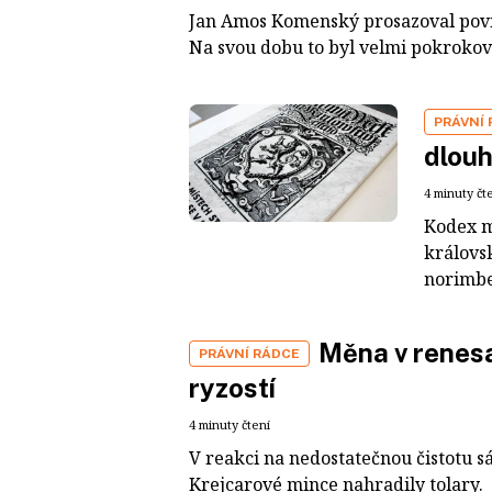
Jan Amos Komenský prosazoval povinn
Na svou dobu to byl velmi pokrokový
PRÁVNÍ
dlouh
4 minuty čt
Kodex m
královs
norimbe
Měna v renes
PRÁVNÍ RÁDCE
ryzostí
4 minuty čtení
V reakci na nedostatečnou čistotu
Krejcarové mince nahradily tolary.