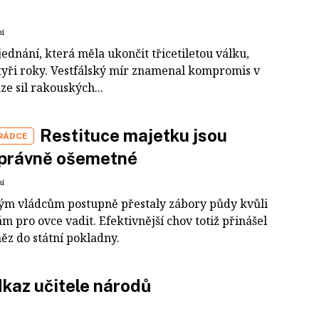
ní
ednání, která měla ukončit třicetiletou válku,
čtyři roky. Vestfálský mír znamenal kompromis v
e sil rakouských...
Restituce majetku jsou
 RÁDCE
 právně ošemetné
ní
ým vládcům postupně přestaly zábory půdy kvůli
m pro ovce vadit. Efektivnější chov totiž přinášel
ěz do státní pokladny.
kaz učitele národů