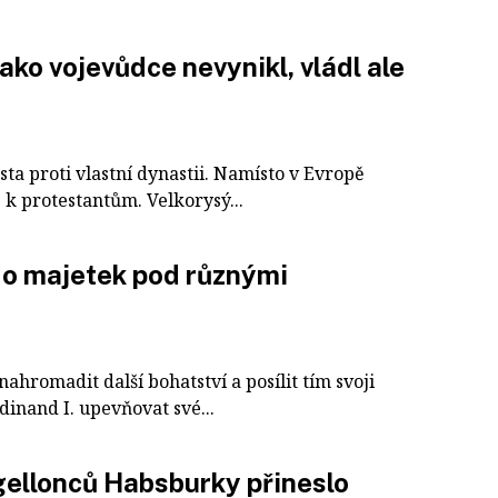
jako vojevůdce nevynikl, vládl ale
ta proti vlastní dynastii. Namísto v Evropě
 k protestantům. Velkorysý...
 o majetek pod různými
nahromadit další bohatství a posílit tím svoji
dinand I. upevňovat své...
gellonců Habsburky přineslo