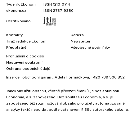
Týdeník Ekonom
ISSN 1210-0714
ekonom.cz
ISSN 2787-9380
Certifikováno:
Kontakty
Kariéra
Tiráž redakce Ekonom
Newsletter
Předplatné
Všeobecné podmínky
Prohlášení o cookies
Nastavení soukromí
Ochrana osobních údajů
Inzerce
, obchodní garant:
Adéla Formáčková
,
+420 739 500 832
Jakékoliv užití obsahu, včetně převzetí článků, je bez souhlasu
Economia, a.s. zapovězeno. Bez souhlasu Economia, a.s. je
zapovězeno též rozmnožování obsahu pro účely automatizované
analýzy textů nebo dat podle ustanovení § 39c autorského zákona.