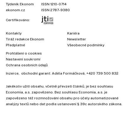
Týdeník Ekonom
ISSN 1210-0714
ekonom.cz
ISSN 2787-9380
Certifikováno:
Kontakty
Kariéra
Tiráž redakce Ekonom
Newsletter
Předplatné
Všeobecné podmínky
Prohlášení o cookies
Nastavení soukromí
Ochrana osobních údajů
Inzerce
, obchodní garant:
Adéla Formáčková
,
+420 739 500 832
Jakékoliv užití obsahu, včetně převzetí článků, je bez souhlasu
Economia, a.s. zapovězeno. Bez souhlasu Economia, a.s. je
zapovězeno též rozmnožování obsahu pro účely automatizované
analýzy textů nebo dat podle ustanovení § 39c autorského zákona.