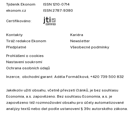
Týdeník Ekonom
ISSN 1210-0714
ekonom.cz
ISSN 2787-9380
Certifikováno:
Kontakty
Kariéra
Tiráž redakce Ekonom
Newsletter
Předplatné
Všeobecné podmínky
Prohlášení o cookies
Nastavení soukromí
Ochrana osobních údajů
Inzerce
, obchodní garant:
Adéla Formáčková
,
+420 739 500 832
Jakékoliv užití obsahu, včetně převzetí článků, je bez souhlasu
Economia, a.s. zapovězeno. Bez souhlasu Economia, a.s. je
zapovězeno též rozmnožování obsahu pro účely automatizované
analýzy textů nebo dat podle ustanovení § 39c autorského zákona.