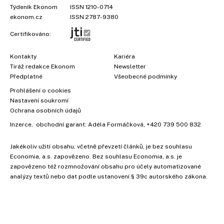
Týdeník Ekonom
ISSN 1210-0714
ekonom.cz
ISSN 2787-9380
Certifikováno:
Kontakty
Kariéra
Tiráž redakce Ekonom
Newsletter
Předplatné
Všeobecné podmínky
Prohlášení o cookies
Nastavení soukromí
Ochrana osobních údajů
Inzerce
, obchodní garant:
Adéla Formáčková
,
+420 739 500 832
Jakékoliv užití obsahu, včetně převzetí článků, je bez souhlasu
Economia, a.s. zapovězeno. Bez souhlasu Economia, a.s. je
zapovězeno též rozmnožování obsahu pro účely automatizované
analýzy textů nebo dat podle ustanovení § 39c autorského zákona.