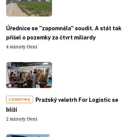
Úřednice se "zapomněla" soudit. A stát tak
přišel o pozemky za čtvrt miliardy
4 minuty čtení
Pražský veletrh For Logistic se
LOGISTIKA
blíží
2 minuty čtení