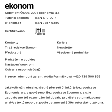
Copyright
©1996-2026
Economia, a.s.
Týdeník Ekonom
ISSN 1210-0714
ekonom.cz
ISSN 2787-9380
Certifikováno:
Kontakty
Kariéra
Tiráž redakce Ekonom
Newsletter
Předplatné
Všeobecné podmínky
Prohlášení o cookies
Nastavení soukromí
Ochrana osobních údajů
Inzerce
, obchodní garant:
Adéla Formáčková
,
+420 739 500 832
Jakékoliv užití obsahu, včetně převzetí článků, je bez souhlasu
Economia, a.s. zapovězeno. Bez souhlasu Economia, a.s. je
zapovězeno též rozmnožování obsahu pro účely automatizované
analýzy textů nebo dat podle ustanovení § 39c autorského zákona.