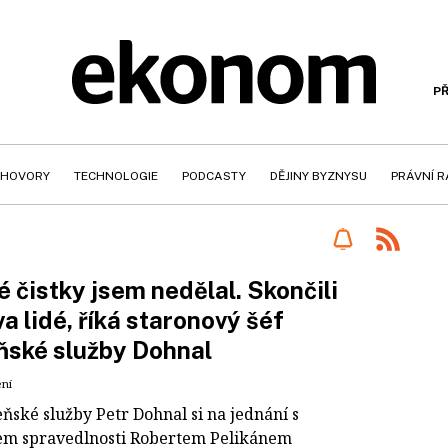
PŘ
HOVORY
TECHNOLOGIE
PODCASTY
DĚJINY BYZNYSU
PRÁVNÍ 
 čistky jsem nedělal. Skončili
va lidé, říká staronový šéf
ňské služby Dohnal
ení
ňské služby Petr Dohnal si na jednání s
em spravedlnosti Robertem Pelikánem