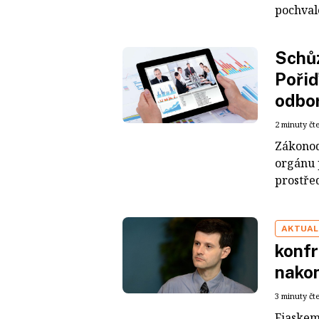
pochvalo
Schůz
Pořiď
odbor
2 minuty čt
Zákonod
orgánu 
prostře
AKTUAL
konfr
nakon
3 minuty čt
Fiaskem