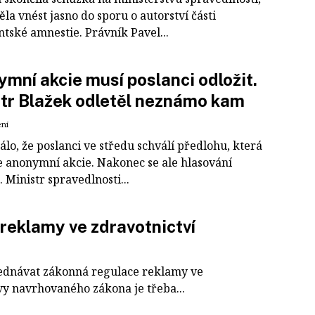
la vnést jasno do sporu o autorství části
tské amnestie. Právník Pavel...
mní akcie musí poslanci odložit.
tr Blažek odletěl neznámo kam
ení
álo, že poslanci ve středu schválí předlohu, která
e anonymní akcie. Nakonec se ale hlasování
 Ministr spravedlnosti...
reklamy ve zdravotnictví
jednávat zákonná regulace reklamy ve
vy navrhovaného zákona je třeba...