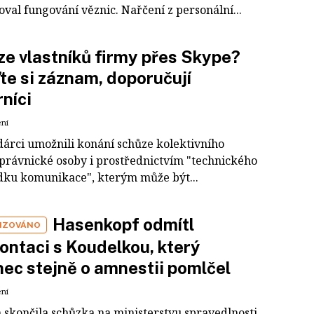
val fungování věznic. Nařčení z personální...
e vlastníků firmy přes Skype?
te si záznam, doporučují
níci
ení
árci umožnili konání schůze kolektivního
právnické osoby i prostřednictvím "technického
dku komunikace", kterým může být...
Hasenkopf odmítl
IZOVÁNO
ontaci s Koudelkou, který
ec stejně o amnestii pomlčel
ení
 skončila schůzka na ministerstvu spravedlnosti,