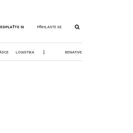
EDPLAŤTE SI
PŘIHLASTE SE
BENATIVE
RÁDCE
LOGISTIKA