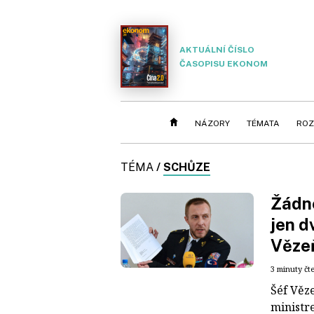
AKTUÁLNÍ ČÍSLO
ČASOPISU EKONOM
NÁZORY
TÉMATA
ROZ
TÉMA
/
SCHŮZE
Žádné
jen d
Věze
3 minuty čt
Šéf Věze
ministr