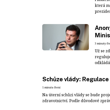
která mě
preziden
Anony
Minis
3 minuty čt
Už se zd
reguluj
odkládá.
Schůze vlády: Regulace 
1 minuta čtení
Na úterní schůzi vlády se bude pro
zdravotnictví. Podle důvodové zprá