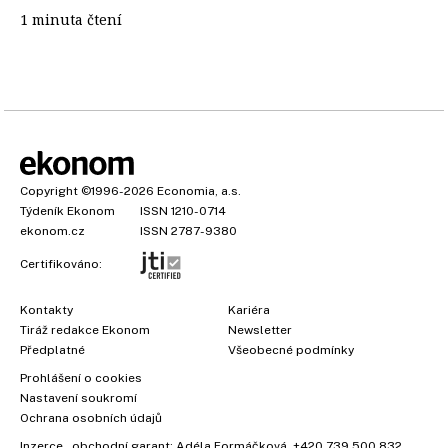
1 minuta čtení
Copyright
©1996-2026
Economia, a.s.
Týdeník Ekonom
ISSN 1210-0714
ekonom.cz
ISSN 2787-9380
Certifikováno:
Kontakty
Kariéra
Tiráž redakce Ekonom
Newsletter
Předplatné
Všeobecné podmínky
Prohlášení o cookies
Nastavení soukromí
Ochrana osobních údajů
Inzerce
, obchodní garant:
Adéla Formáčková
,
+420 739 500 832