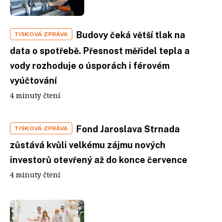
Budovy čeká větší tlak na
TISKOVÁ ZPRÁVA
data o spotřebě. Přesnost měřidel tepla a
vody rozhoduje o úsporách i férovém
vyúčtování
4 minuty čtení
Fond Jaroslava Strnada
TISKOVÁ ZPRÁVA
zůstává kvůli velkému zájmu nových
investorů otevřený až do konce července
4 minuty čtení