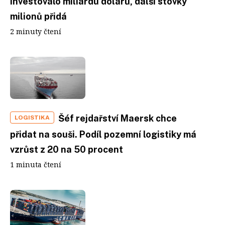
investovalo miliardu dolarů, další stovky
milionů přidá
2 minuty čtení
Šéf rejdařství Maersk chce
LOGISTIKA
přidat na souši. Podíl pozemní logistiky má
vzrůst z 20 na 50 procent
1 minuta čtení