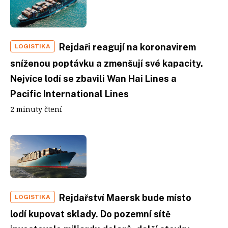
Rejdaři reagují na koronavirem
LOGISTIKA
sníženou poptávku a zmenšují své kapacity.
Nejvíce lodí se zbavili Wan Hai Lines a
Pacific International Lines
2 minuty čtení
Rejdařství Maersk bude místo
LOGISTIKA
lodí kupovat sklady. Do pozemní sítě