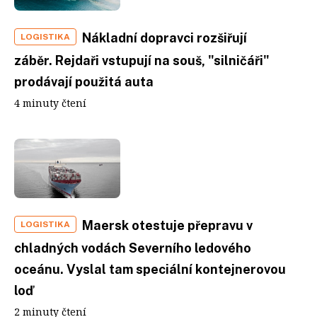
Nákladní dopravci rozšiřují
LOGISTIKA
záběr. Rejdaři vstupují na souš, "silničáři"
prodávají použitá auta
4 minuty čtení
Maersk otestuje přepravu v
LOGISTIKA
chladných vodách Severního ledového
oceánu. Vyslal tam speciální kontejnerovou
loď
2 minuty čtení