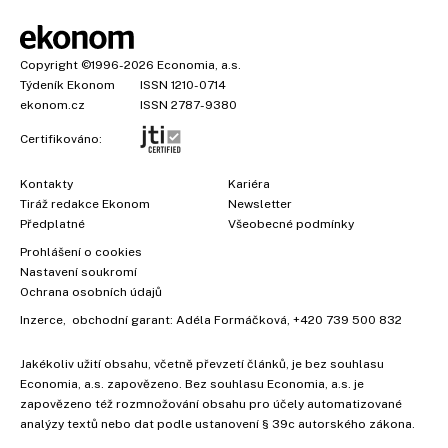
Copyright
©1996-2026
Economia, a.s.
Týdeník Ekonom
ISSN 1210-0714
ekonom.cz
ISSN 2787-9380
Certifikováno:
Kontakty
Kariéra
Tiráž redakce Ekonom
Newsletter
Předplatné
Všeobecné podmínky
Prohlášení o cookies
Nastavení soukromí
Ochrana osobních údajů
Inzerce
, obchodní garant:
Adéla Formáčková
,
+420 739 500 832
Jakékoliv užití obsahu, včetně převzetí článků, je bez souhlasu
Economia, a.s. zapovězeno. Bez souhlasu Economia, a.s. je
zapovězeno též rozmnožování obsahu pro účely automatizované
analýzy textů nebo dat podle ustanovení § 39c autorského zákona.