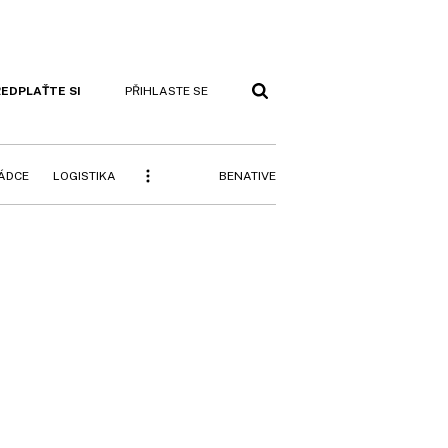
EDPLAŤTE SI
PŘIHLASTE SE
BENATIVE
RÁDCE
LOGISTIKA