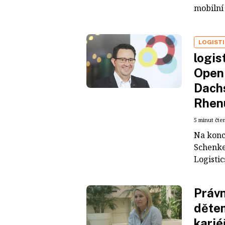
mobilní 
LOGIST
logis
Open 
Dachs
Rhen
5 minut čte
Na konci
Schenke
Logistic
Práv
dětem
karié