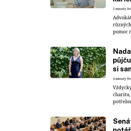
3 minuty čt
Advokát
různých
pomoc n
Nadac
půjču
si sa
4 minuty čt
Vždycky
charitu,
potřebn
Senát
notář