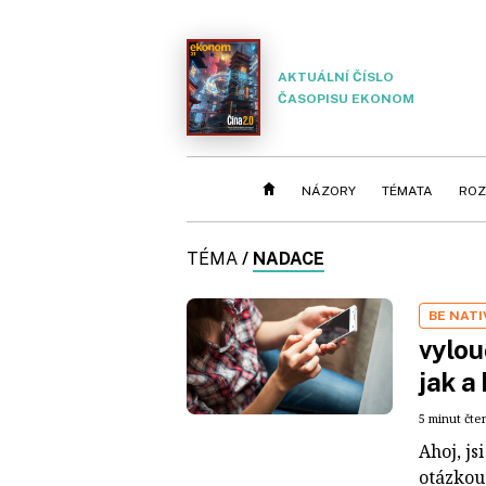
AKTUÁLNÍ ČÍSLO
ČASOPISU EKONOM
NÁZORY
TÉMATA
ROZ
TÉMA
/
NADACE
BE NATI
vylou
jak a
5 minut čte
Ahoj, js
otázkou 