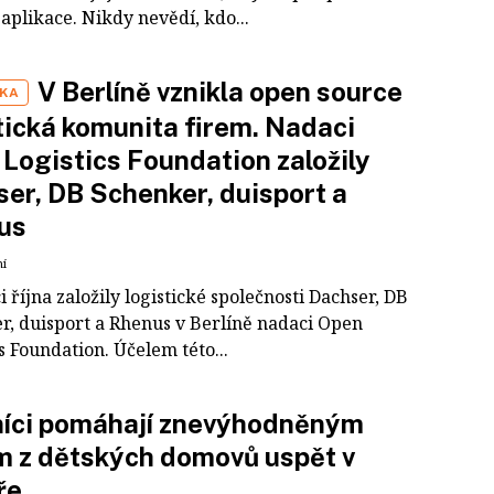
aplikace. Nikdy nevědí, kdo...
V Berlíně vznikla open source
IKA
tická komunita firem. Nadaci
Logistics Foundation založily
er, DB Schenker, duisport a
us
ní
 října založily logistické společnosti Dachser, DB
r, duisport a Rhenus v Berlíně nadaci Open
s Foundation. Účelem této...
níci pomáhají znevýhodněným
 z dětských domovů uspět v
ře