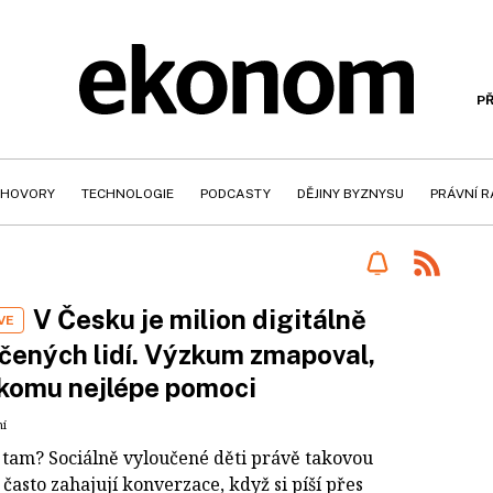
PŘ
HOVORY
TECHNOLOGIE
PODCASTY
DĚJINY BYZNYSU
PRÁVNÍ 
V Česku je milion digitálně
VE
čených lidí. Výzkum zmapoval,
 komu nejlépe pomoci
ní
i tam? Sociálně vyloučené děti právě takovou
často zahajují konverzace, když si píší přes