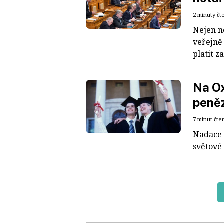
2 minuty čt
Nejen ne
veřejně
platit z
Na Ox
peněz
7 minut čte
Nadace 
světové 