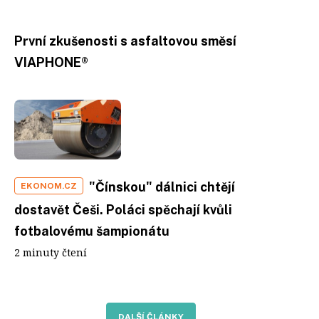
První zkušenosti s asfaltovou směsí
VIAPHONE®
"Čínskou" dálnici chtějí
EKONOM.CZ
dostavět Češi. Poláci spěchají kvůli
fotbalovému šampionátu
2 minuty čtení
DALŠÍ ČLÁNKY