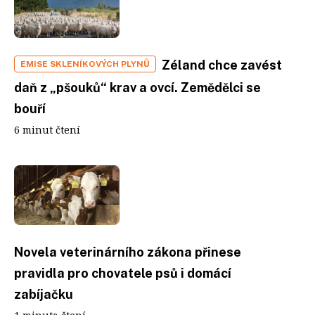
Zéland chce zavést
EMISE SKLENÍKOVÝCH PLYNŮ
daň z „pšouků“ krav a ovcí. Zemědělci se
bouří
6 minut čtení
Novela veterinárního zákona přinese
pravidla pro chovatele psů i domácí
zabíjačku