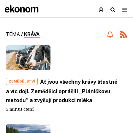
TÉMA
/
KRÁVA
Ať jsou všechny krávy šťastné
ZEMĚDĚLSTVÍ
a víc dojí. Zemědělci oprášili „Pláničkovu
metodu“ a zvyšují produkci mléka
5 minut čtení