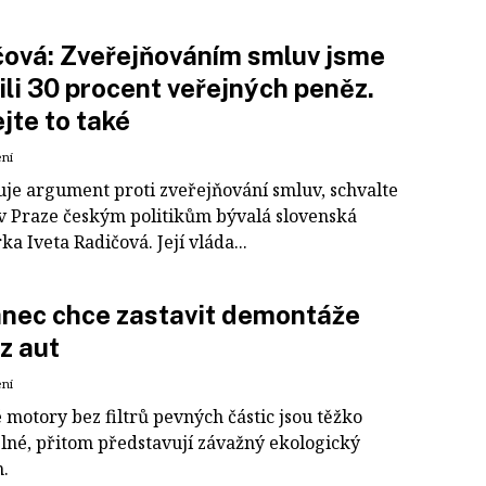
ová: Zveřejňováním smluv jsme
ili 30 procent veřejných peněz.
jte to také
ení
uje argument proti zveřejňování smluv, schvalte
í v Praze českým politikům bývalá slovenská
a Iveta Radičová. Její vláda...
nec chce zastavit demontáže
 z aut
ení
 motory bez filtrů pevných částic jsou těžko
elné, přitom představují závažný ekologický
.