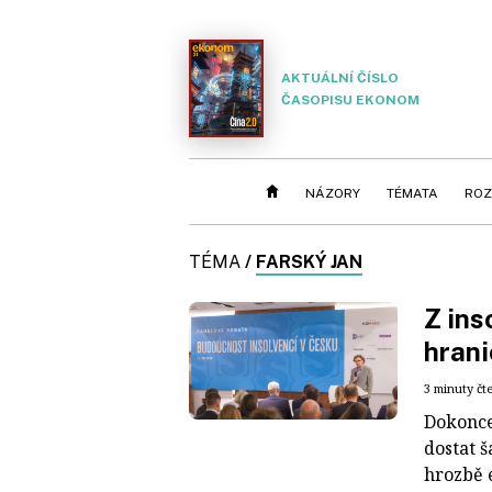
AKTUÁLNÍ ČÍSLO
ČASOPISU EKONOM
NÁZORY
TÉMATA
ROZ
TÉMA
/
FARSKÝ JAN
Z ins
hrani
3 minuty čt
Dokonce 
dostat š
hrozbě e