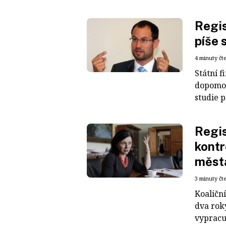
Regis
píše 
4 minuty čt
Státní f
dopomoc
studie p
Regis
kontr
měst
3 minuty čt
Koaličn
dva rok
vypracuj