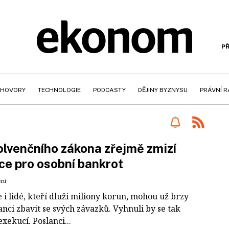
PŘ
HOVORY
TECHNOLOGIE
PODCASTY
DĚJINY BYZNYSU
PRÁVNÍ 
olvenčního zákona zřejmě zmizí
ce pro osobní bankrot
ení
i lidé, kteří dluží miliony korun, mohou už brzy
anci zbavit se svých závazků. Vyhnuli by se tak
xekucí. Poslanci...