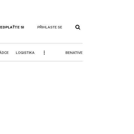
EDPLAŤTE SI
PŘIHLASTE SE
BENATIVE
RÁDCE
LOGISTIKA