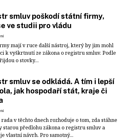
tr smluv poškodí státní firmy,
se ve studii pro vládu
ení
irmy mají v ruce další nástroj, který by jim mohl
i k vyškrtnutí ze zákona o registru smluv. Podle
řijdou o stovky...
tr smluv se odkládá. A tím i lepší
ola, jak hospodaří stát, kraje či
a
ení
í rada v těchto dnech rozhoduje o tom, zda stáhne
y starou předlohu zákona o registru smluv a
e vlastní návrh. Pro samotný...