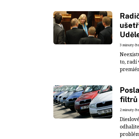
Radič
ušetř
Uděle
3 minuty čt
Neexist
to, rad
premiérk
Posla
filtrů
2 minuty čt
Dieslové
odhalit
problém