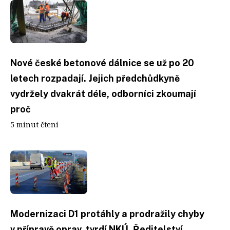
Nové české betonové dálnice se už po 20
letech rozpadají. Jejich předchůdkyně
vydržely dvakrát déle, odborníci zkoumají
proč
5 minut čtení
Modernizaci D1 protáhly a prodražily chyby
v přípravě oprav, tvrdí NKÚ. Ředitelství