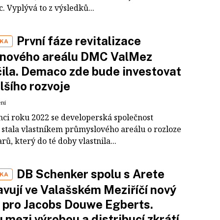
 Vyplývá to z výsledků...
První fáze revitalizace
IKA
onového areálu DMC ValMez
ila. Demaco zde bude investovat
lšího rozvoje
ení
nci roku 2022 se developerská společnost
stala vlastníkem průmyslového areálu o rozloze
rů, který do té doby vlastnila...
DB Schenker spolu s Arete
IKA
avují ve Valašském Meziříčí nový
 pro Jacobs Douwe Egberts.
 mezi výrobou a distribucí zkrátí