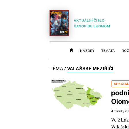
AKTUÁLNÍ ČÍSLO
ČASOPISU EKONOM
NÁZORY
TÉMATA
ROZ
TÉMA
/
VALAŠSKÉ MEZIŘÍČÍ
SPECIÁL
podni
Olom
4 minuty čt
Ve Zlín
Valašsk