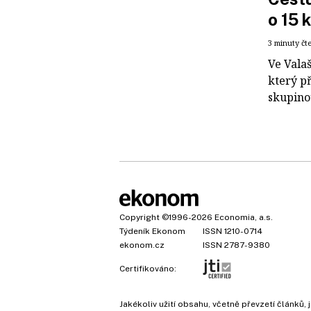
o 15 
3 minuty čt
Ve Vala
který p
skupinou
Copyright
©1996-2026
Economia, a.s.
Týdeník Ekonom
ISSN 1210-0714
ekonom.cz
ISSN 2787-9380
Certifikováno:
Jakékoliv užití obsahu, včetně převzetí článk