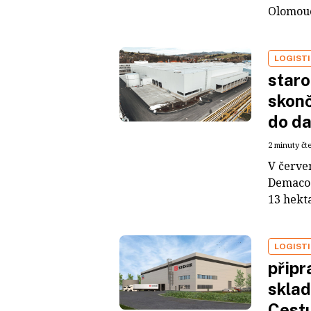
Olomouc.
LOGIST
star
skonč
do da
2 minuty čt
V červe
Demaco 
13 hekta
LOGIST
připr
sklad
Cestu