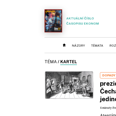
AKTUÁLNÍ ČÍSLO
ČASOPISU EKONOM
NÁZORY
TÉMATA
ROZ
TÉMA
/
KARTEL
DOPADY
prezi
Čecha
jedin
4 minuty čt
Atentáty