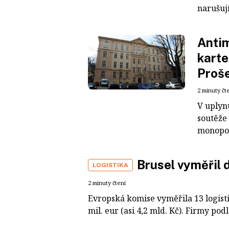
narušují
Antim
karte
Proše
2 minuty čt
V uplyn
soutěže 
monopol
Brusel vyměřil 
LOGISTIKA
2 minuty čtení
Evropská komise vyměřila 13 logist
mil. eur (asi 4,2 mld. Kč). Firmy pod