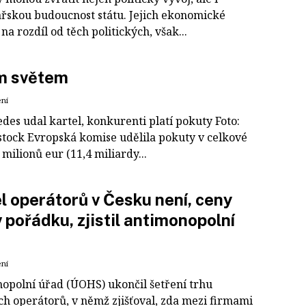
řskou budoucnost státu. Jejich ekonomické
na rozdíl od těch politických, však...
m světem
ení
des udal kartel, konkurenti platí pokuty Foto:
stock Evropská komise udělila pokuty v celkové
 milionů eur (11,4 miliardy...
l operátorů v Česku není, ceny
v pořádku, zjistil antimonopolní
ení
opolní úřad (ÚOHS) ukončil šetření trhu
ch operátorů, v němž zjišťoval, zda mezi firmami