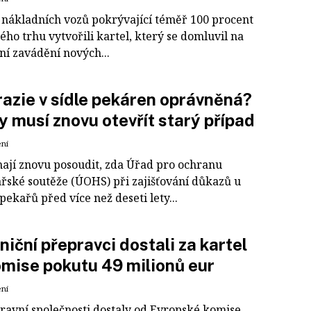
 nákladních vozů pokrývající téměř 100 procent
ho trhu vytvořili kartel, který se domluvil na
ní zavádění nových...
razie v sídle pekáren oprávněná?
 musí znovu otevřít starý případ
ení
ají znovu posoudit, zda Úřad pro ochranu
řské soutěže (ÚOHS) při zajišťování důkazů u
pekařů před více než deseti lety...
niční přepravci dostali za kartel
mise pokutu 49 milionů eur
ení
ravní společnosti dostaly od Evropské komise