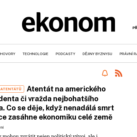
PŘ
HOVORY
TECHNOLOGIE
PODCASTY
DĚJINY BYZNYSU
PRÁVNÍ 
Atentát na amerického
 ATENTÁTŮ
denta či vražda nejbohatšího
. Co se děje, když nenadálá smrt
ce zasáhne ekonomiku celé země
ení
 mohou zvrátit nejen politický vývoj, ale i