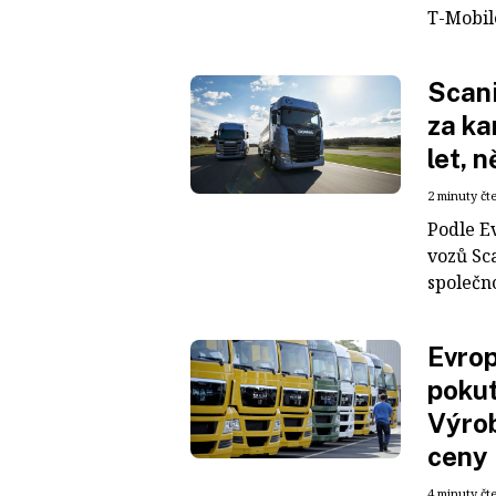
T-Mobile
Scani
za ka
let, 
2 minuty čt
Podle E
vozů Sca
společno
Evrop
pokut
Výrob
ceny
4 minuty čt