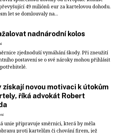
převyšující 49 miliónů eur za kartelovou dohodu.
sm let se domlouvaly na...
ažalovat nadnárodní kolos
ní
ěrnice zjednoduší vymáhání škody. Při zneužití
tního postavení se o své nároky mohou přihlásit
spotřebitelé.
 získají novou motivaci k útokům
rtely, říká advokát Robert
da
ení
á unie připravuje směrnici, která by měla
obranu proti kartelům či chování firem, jež