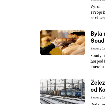
Výrobci
evropské
zdržová
Byla 
Soudy
2 minuty čt
Soudy m
hospodá
kartelu 
Želez
od Ko
2 minuty čt
Dvě dop