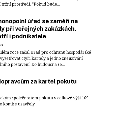
 tržní prostředí. "Pokud bude...
onopolní úřad se zaměří na
ly při veřejných zakázkách.
tří i podnikatele
ení
ulém roce začal Úřad pro ochranu hospodářské
vyšetřovat čtyři kartely a jedno zneužívání
ního postavení. Do budoucna se...
dopravcům za kartel pokutu
ickým společnostem pokutu v celkové výši 169
le komise uzavřely...