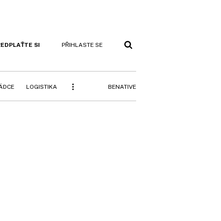
EDPLAŤTE SI
PŘIHLASTE SE
BENATIVE
RÁDCE
LOGISTIKA