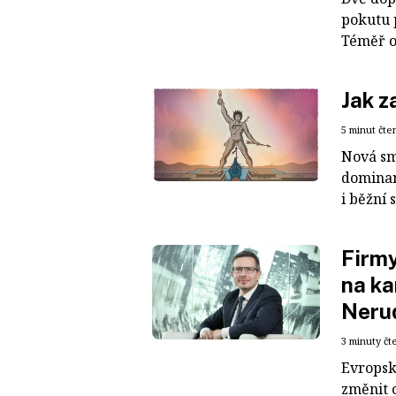
pokutu 
Téměř o
Jak z
5 minut čte
Nová sm
dominan
i běžní 
Firmy
na ka
Neru
3 minuty čt
Evropsk
změnit 