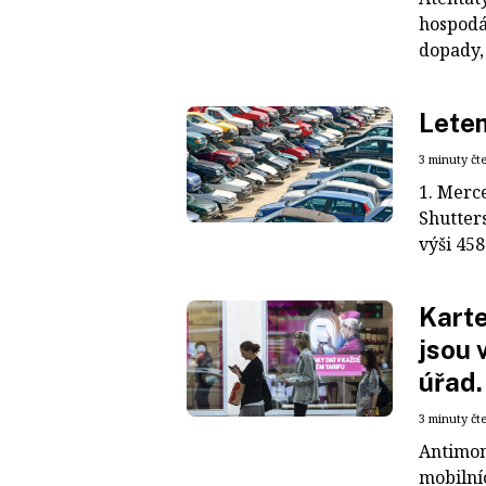
hospodá
dopady, 
Lete
3 minuty čt
1. Merce
Shutter
výši 458
Karte
jsou 
úřad.
3 minuty čt
Antimon
mobilní