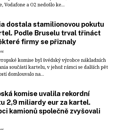
, Vodafone a O2 nedošlo ke...
a dostala stamilionovou pokutu
rtel. Podle Bruselu trval třináct
některé firmy se přiznaly
ení
vropské komise byl švédský výrobce nákladních
nia součástí kartelu, v jehož rámci se dalších pět
stí domlouvalo na...
ská komise uvalila rekordní
u 2,9 miliardy eur za kartel.
ci kamionů společně zvyšovali
ení