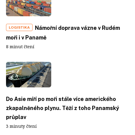
Námořní doprava vázne v Rudém
LOGISTIKA
moři i v Panamě
8 minut čtení
Do Asie míří po moři stále více amerického
zkapalněného plynu. Těží z toho Panamský
průplav
3 minuty čtení