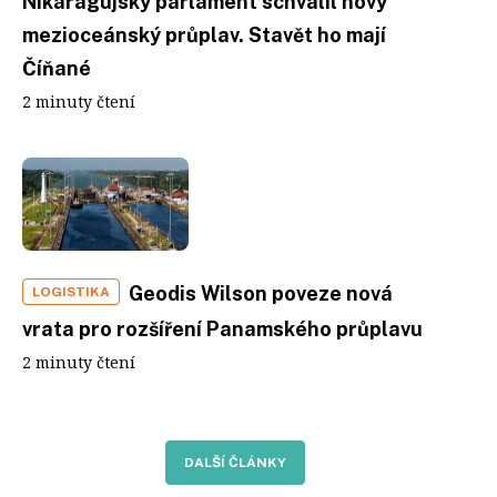
Nikaragujský parlament schválil nový
mezioceánský průplav. Stavět ho mají
Číňané
2 minuty čtení
Geodis Wilson poveze nová
LOGISTIKA
vrata pro rozšíření Panamského průplavu
2 minuty čtení
DALŠÍ ČLÁNKY