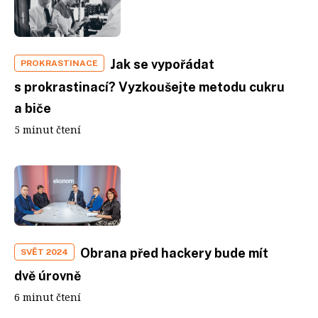
Jak se vypořádat
PROKRASTINACE
s prokrastinací? Vyzkoušejte metodu cukru
a biče
5 minut čtení
Obrana před hackery bude mít
SVĚT 2024
dvě úrovně
6 minut čtení