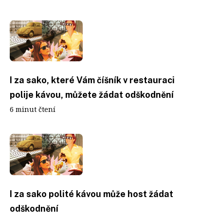
I za sako, které Vám číšník v restauraci
polije kávou, můžete žádat odškodnění
6 minut čtení
I za sako polité kávou může host žádat
odškodnění