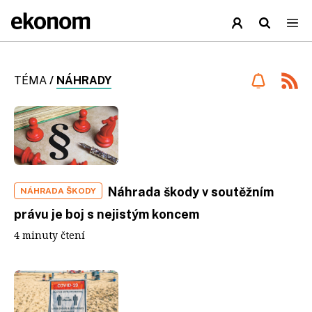
TÉMA
/
NÁHRADY
Náhrada škody v soutěžním
NÁHRADA ŠKODY
právu je boj s nejistým koncem
4 minuty čtení