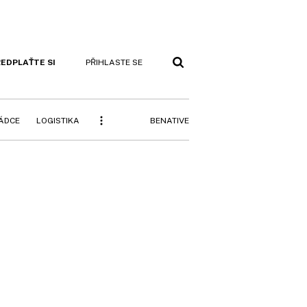
EDPLAŤTE SI
PŘIHLASTE SE
BENATIVE
RÁDCE
LOGISTIKA