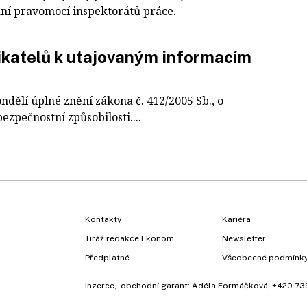
ání pravomocí inspektorátů práce.
ikatelů k utajovaným informacím
ndělí úplné znění zákona č. 412/2005 Sb., o
zpečnostní způsobilosti....
Kontakty
Kariéra
Tiráž redakce Ekonom
Newsletter
Předplatné
Všeobecné podmínk
Inzerce
, obchodní garant:
Adéla Formáčková
,
+420 73