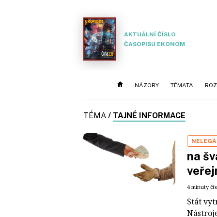
AKTUÁLNÍ ČÍSLO
ČASOPISU EKONOM
NÁZORY
TÉMATA
ROZ
TÉMA
/
TAJNÉ INFORMACE
NELEGÁ
na šv
veřej
4 minuty čt
Stát vy
Nástroj