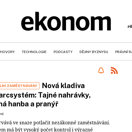
PŘ
HOVORY
TECHNOLOGIE
PODCASTY
DĚJINY BYZNYSU
PRÁVNÍ 
Nová kladiva
LNÍ ZAMĚSTNÁVÁNÍ
arcsystém: Tajné nahrávky,
ná hanba a pranýř
ení
trvává ve snaze potlačit nezákonné zaměstnávání.
em má být vysoký počet kontrol i výrazné