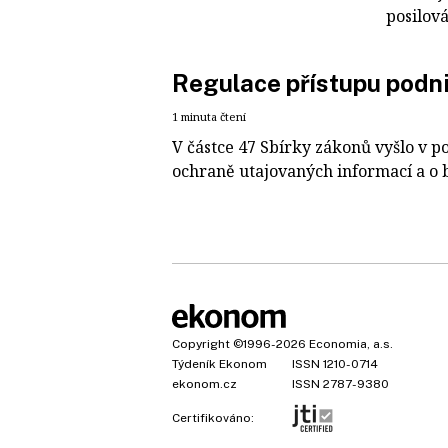
posilov
Regulace přístupu podn
1 minuta čtení
V částce 47 Sbírky zákonů vyšlo v po
ochraně utajovaných informací a o be
Copyright
©1996-2026
Economia, a.s.
Týdeník Ekonom
ISSN 1210-0714
ekonom.cz
ISSN 2787-9380
Certifikováno: