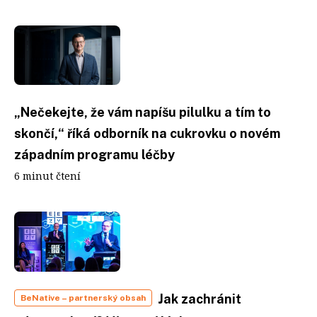
„Nečekejte, že vám napíšu pilulku a tím to
skončí,“ říká odborník na cukrovku o novém
západním programu léčby
6 minut čtení
Jak zachránit
BeNative
– partnerský obsah