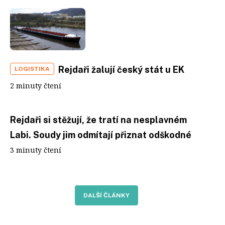
Rejdaři žalují český stát u EK
LOGISTIKA
2 minuty čtení
Rejdaři si stěžují, že tratí na nesplavném
Labi. Soudy jim odmítají přiznat odškodné
3 minuty čtení
DALŠÍ ČLÁNKY