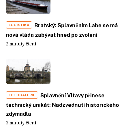
Bratský: Splavněním Labe se má
LOGISTIKA
nová vláda zabývat hned po zvolení
2 minuty čtení
Splavnění Vltavy přinese
FOTOGALERIE
technický unikát: Nadzvednutí historického
zdymadla
3 minuty čtení