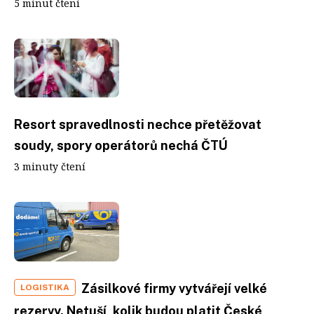
5 minut čtení
Resort spravedlnosti nechce přetěžovat
soudy, spory operátorů nechá ČTÚ
3 minuty čtení
Zásilkové firmy vytvářejí velké
LOGISTIKA
rezervy. Netuší, kolik budou platit České