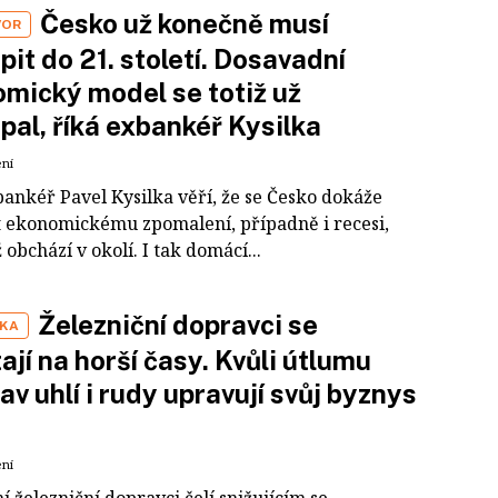
Česko už konečně musí
VOR
pit do 21. století. Dosavadní
mický model se totiž už
pal, říká exbankéř Kysilka
ení
bankéř Pavel Kysilka věří, že se Česko dokáže
 ekonomickému zpomalení, případně i recesi,
 obchází v okolí. I tak domácí...
Železniční dopravci se
IKA
ají na horší časy. Kvůli útlumu
av uhlí i rudy upravují svůj byznys
ení