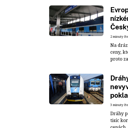
Evrop
nízké
Česk
2 minuty čt
Na dráz
ceny, k
proto za
Dráhy
nevyv
pokl
3 minuty čt
Dráhy p
tisíc k
cenách. 