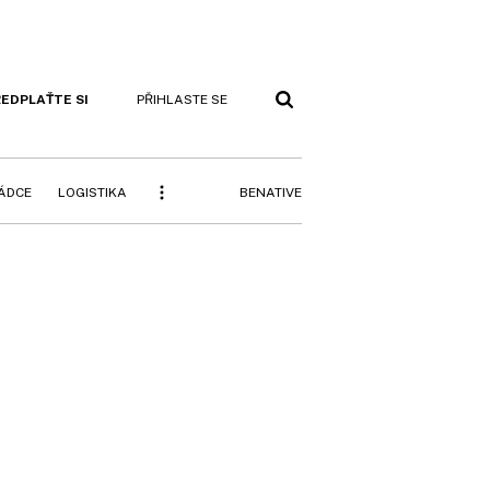
EDPLAŤTE SI
PŘIHLASTE SE
BENATIVE
RÁDCE
LOGISTIKA