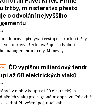
ch drah Pavel Krtek. Firmě
u tržby, ministerstvo přesto
je o odvolání nejvyššího
gementu
ení
u dopravci přibývají cestující a rostou tržby,
rstvo dopravy přesto uvažuje o odvolání
ího managementu firmy. Manévry...
ČD vypíšou miliardový tendr
IKA
upi až 60 elektrických vlaků
ení
ráhy by mohly koupit až 60 elektrických
dlažních vlaků pro regionální dopravu. Původně
 se sedmi. Navýšení počtu schválil...