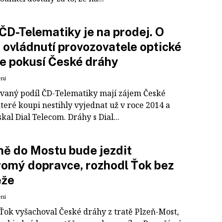
ČD-Telematiky je na prodej. O
 ovládnutí provozovatele optické
se pokusí České dráhy
ení
vaný podíl ČD-Telematiky mají zájem České
teré koupi nestihly vyjednat už v roce 2014 a
skal Dial Telecom. Dráhy s Dial...
ně do Mostu bude jezdit
omý dopravce, rozhodl Ťok bez
ěže
ení
 Ťok vyšachoval České dráhy z tratě Plzeň-Most,