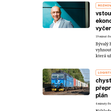
ROZHO
vstou
ekono
vyčer
19 minut čt
Bývalý 
vyhnout
která už
LOGIST
chyst
přepr
plán
4 minuty čt