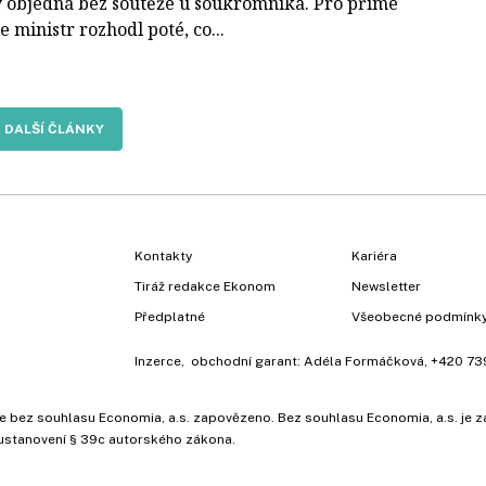
y objedná bez soutěže u soukromníka. Pro přímé
e ministr rozhodl poté, co...
DALŠÍ ČLÁNKY
Kontakty
Kariéra
Tiráž redakce Ekonom
Newsletter
Předplatné
Všeobecné podmínk
Inzerce
, obchodní garant:
Adéla Formáčková
,
+420 73
ů, je bez souhlasu Economia, a.s. zapovězeno. Bez souhlasu Economia, a.s. j
ustanovení § 39c autorského zákona.