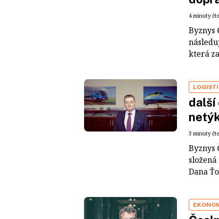
4 minuty čt
Byznys 
následuj
která za
LOGIST
další
netýk
3 minuty čt
Byznys 
složená
Dana Ťo
EKONO