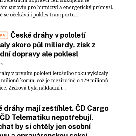
 železniční dopravci čelí snižujícím se
ám surovin pro hutnictví a energetický průmysl.
 se očekává i pokles transportu...
České dráhy v pololetí
IKA
aly skoro půl miliardy, zisk z
dní dopravy ale poklesl
ení
ráhy v prvním pololetí letošního roku vykázaly
 milionů korun, což je meziročně o 179 milionů
ce. Zisková byla nákladní i...
 dráhy mají zeštíhlet. ČD Cargo
ČD Telematiku nepotřebují,
hat by si chtěly jen osobní
vu a opravárenskou sekci