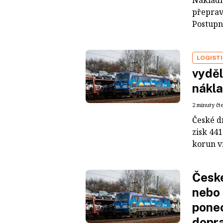
Nákladní
přeprav
Postupně
LOGIST
vyděl
nákla
2 minuty čt
České d
zisk 441
korun ví
České
nebo 
ponec
dopra