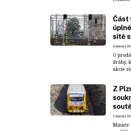
Část 
úplné
sítě 
4 minuty čt
O prodá
dráhy, k
akcie zí
Z Plz
soukr
sout
3 minuty čt
Ministr