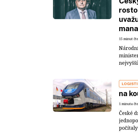
Český
rosto
uvažu
mana
15 minut čt
Národním
ministe
nejvyšš
LOGIST
na ko
1 minuta čt
České d
jednopo
počítaly