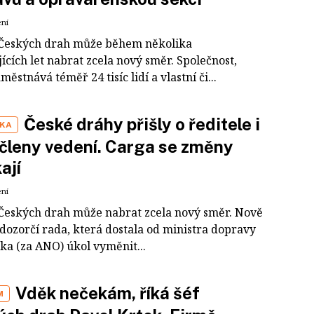
ení
Českých drah může během několika
ících let nabrat zcela nový směr. Společnost,
městnává téměř 24 tisíc lidí a vlastní či...
České dráhy přišly o ředitele i
IKA
 členy vedení. Carga se změny
ají
ení
Českých drah může nabrat zcela nový směr. Nově
 dozorčí rada, která dostala od ministra dopravy
ka (za ANO) úkol vyměnit...
Vděk nečekám, říká šéf
M