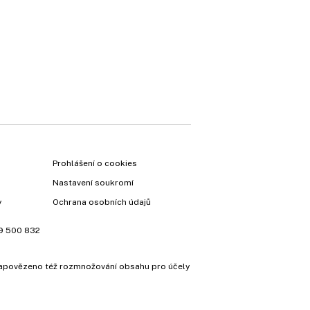
×
Prohlášení o cookies
Nastavení soukromí
y
Ochrana osobních údajů
9 500 832
e zapovězeno též rozmnožování obsahu pro účely