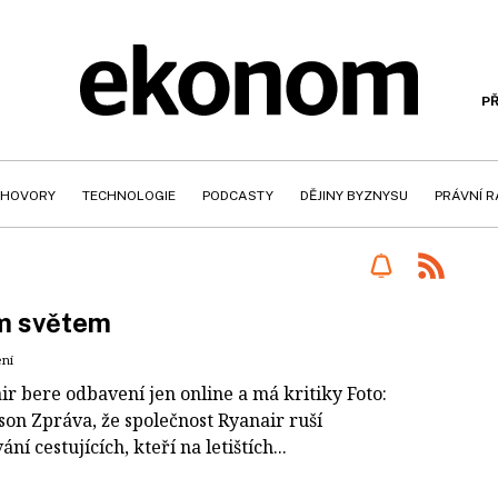
PŘ
HOVORY
TECHNOLOGIE
PODCASTY
DĚJINY BYZNYSU
PRÁVNÍ 
m světem
ení
ir bere odbavení jen online a má kritiky Foto:
son Zpráva, že společnost Ryanair ruší
ní cestujících, kteří na letištích...