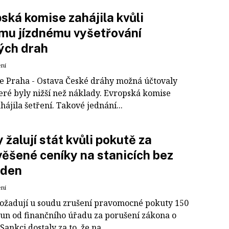
ská komise zahájila kvůli
mu jízdnému vyšetřování
ých drah
ení
e Praha - Ostava České dráhy možná účtovaly
teré byly nižší než náklady. Evropská komise
hájila šetření. Takové jednání...
 žalují stát kvůli pokutě za
ěšené ceníky na stanicích bez
aden
ení
ožadují u soudu zrušení pravomocné pokuty 150
orun od finančního úřadu za porušení zákona o
Sankci dostaly za to, že na...