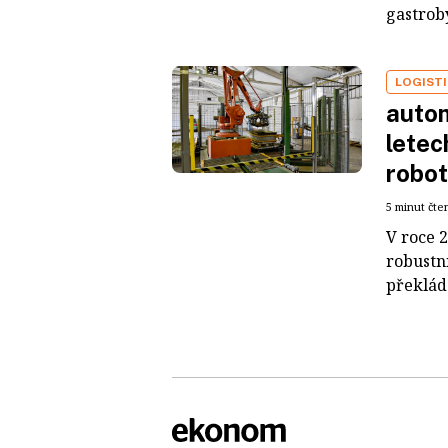
gastroby
LOGIST
autom
letec
robot
5 minut čte
V roce 
robustn
překládá