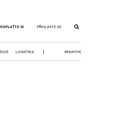
EDPLAŤTE SI
PŘIHLASTE SE
BENATIVE
RÁDCE
LOGISTIKA