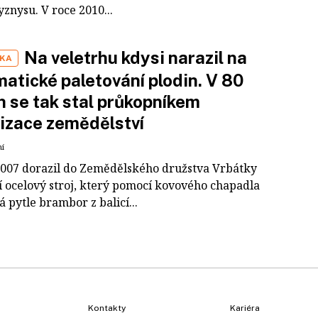
znysu. V roce 2010...
Na veletrhu kdysi narazil na
IKA
atické paletování plodin. V 80
h se tak stal průkopníkem
izace zemědělství
ní
2007 dorazil do Zemědělského družstva Vrbátky
í ocelový stroj, který pomocí kovového chapadla
 pytle brambor z balicí...
Kontakty
Kariéra