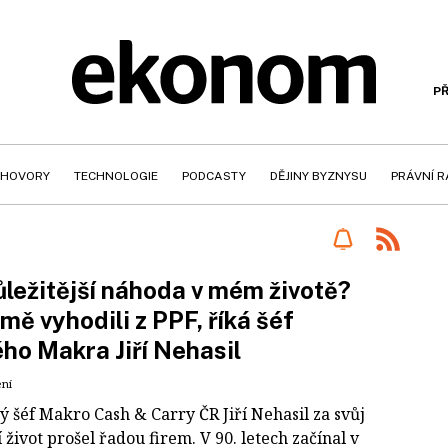
PŘ
HOVORY
TECHNOLOGIE
PODCASTY
DĚJINY BYZNYSU
PRÁVNÍ 
ležitější náhoda v mém životě?
mě vyhodili z PPF, říká šéf
ho Makra Jiří Nehasil
ení
ý šéf Makro Cash & Carry ČR Jiří Nehasil za svůj
 život prošel řadou firem. V 90. letech začínal v