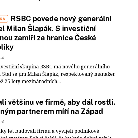
RSBC povede nový generální
IKA
el Milan Šlapák. S investiční
nou zamíří za hranice České
liky
ení
nvestiční skupina RSBC má nového generálního
e. Stal se jím Milan Šlapák, respektovaný manažer
ež 25 lety mezinárodních...
li většinu ve firmě, aby dál rostli.
lným partnerem míří na Západ
ení
tky let budovali firmu a vyvíjeli podnikové