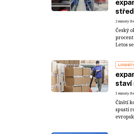
expan
střed
2 minuty čt
Český o
procent
Letos se
LOGIST
expan
staví
3 minuty čt
Čínští 
spustí r
evropsk