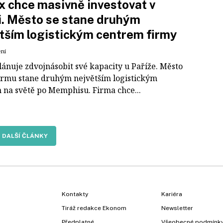
 chce masivně investovat v
i. Město se stane druhým
tším logistickým centrem firmy
ení
lánuje zdvojnásobit své kapacity u Paříže. Město
firmu stane druhým největším logistickým
 na světě po Memphisu. Firma chce...
DALŠÍ ČLÁNKY
Kontakty
Kariéra
Tiráž redakce Ekonom
Newsletter
Předplatné
Všeobecné podmínk