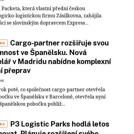
 Packeta, která vlastní přední českou
gicko-logistickou firmu Zásilkovna, zahájila
áci se slovinským dopravcem Express...
Cargo-partner rozšiřuje svou
IKA
mnost ve Španělsku. Nová
lář v Madridu nabídne komplexní
í přeprav
ení
rok poté, co společnost cargo-partner otevřela
bočku ve Španělsku v Barceloně, otevřela nyní
španělskou pobočku poblíž...
P3 Logistic Parks hodlá letos
IKA
ovat. Plánuje rozšíření svého