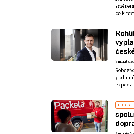
směrem 
co k tom
Rohl
vypla
české
8 minut čte
Sebevěd
podmínk
expanzi 
LOGIST
spolu
dopr
2 minuty čt