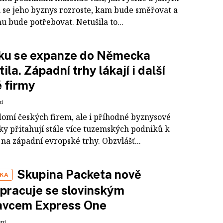
se jeho byznys rozroste, kam bude směřovat a
u bude potřebovat. Netušila to...
íku se expanze do Německa
tila. Západní trhy lákají i další
 firmy
ní
omí českých firem, ale i příhodné byznysové
y přitahují stále více tuzemských podniků k
na západní evropské trhy. Obzvlášť...
Skupina Packeta nově
IKA
pracuje se slovinským
avcem Express One
ení