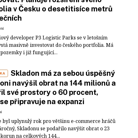
olia v Česku o desetitisíce metrů
ečních
ení
ový developer P3 Logistic Parks se v letošním
ystá masivně investovat do českého portfolia. Má
pozemky i již fungující...
Skladon má za sebou úspěšný
IKA
Loni navýšil obrat na 144 milionů a
řil své prostory o 60 procent,
 se připravuje na expanzi
ní
e byl uplynulý rok pro většinu e-commerce hráčů
ročný, Skladonu se podařilo navýšit obrat o 23
 korun na celkových 144...