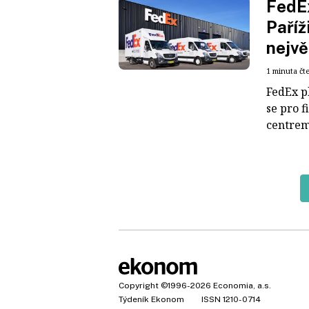
FedEx
Paříž
nejvě
1 minuta čt
FedEx p
se pro 
centrem
Copyright
©1996-2026
Economia, a.s.
Týdeník Ekonom
ISSN 1210-0714