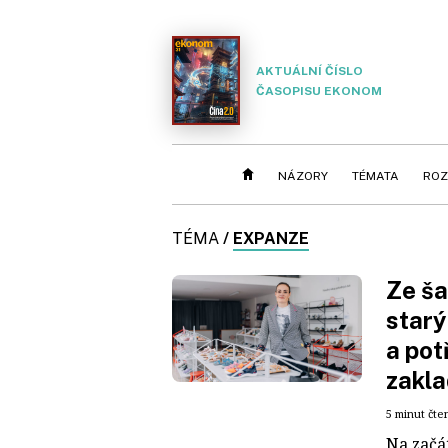
AKTUÁLNÍ ČÍSLO
ČASOPISU EKONOM
NÁZORY
TÉMATA
ROZ
TÉMA
/
EXPANZE
Ze ša
starý
a pot
zakla
5 minut čte
Na začá