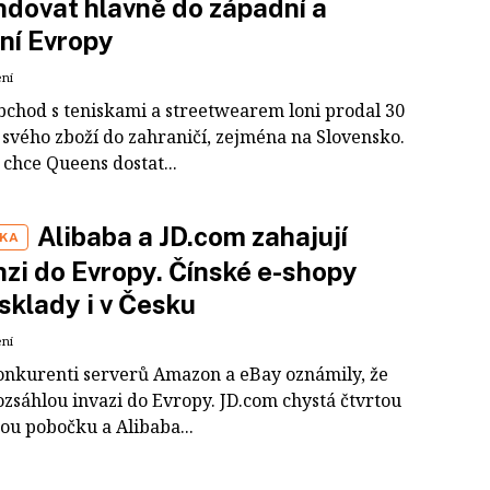
dovat hlavně do západní a
ní Evropy
ení
bchod s teniskami a streetwearem loni prodal 30
 svého zboží do zahraničí, zejména na Slovensko.
 chce Queens dostat...
Alibaba a JD.com zahajují
IKA
zi do Evropy. Čínské e-shopy
 sklady i v Česku
ení
konkurenti serverů Amazon a eBay oznámily, že
ozsáhlou invazi do Evropy. JD.com chystá čtvrtou
ou pobočku a Alibaba...