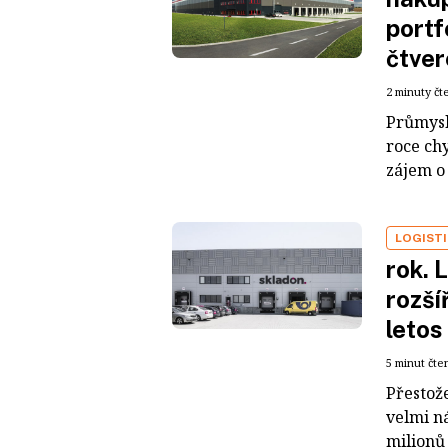
portf
čtver
2 minuty čt
Průmysl
roce ch
zájem o 
LOGIST
rok. 
rozší
letos
5 minut čte
Přestož
velmi ná
milionů