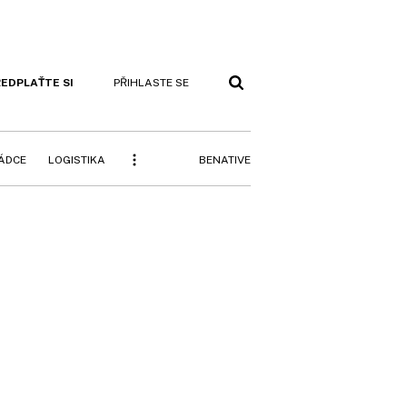
EDPLAŤTE SI
PŘIHLASTE SE
BENATIVE
RÁDCE
LOGISTIKA