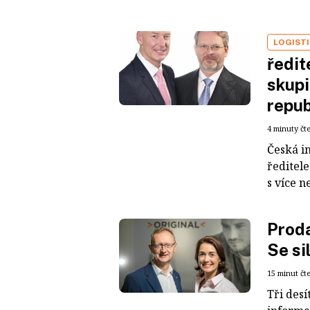
LOGIST
ředit
skupi
repub
4 minuty čt
Česká i
ředitel
s více n
Proda
Se si
15 minut čt
Tři desí