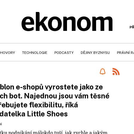
PŘ
HOVORY
TECHNOLOGIE
PODCASTY
DĚJINY BYZNYSU
PRÁVNÍ 
blon e-shopů vyrostete jako ze
ch bot. Najednou jsou vám těsné
řebujete flexibilitu, říká
datelka Little Shoes
ní
tku podnikání málokdo tuší, jak rychle a jakým