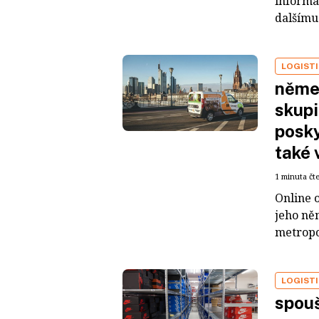
informač
dalšímu 
LOGIST
něme
skupi
posky
také
1 minuta čt
Online 
jeho ně
metropo
LOGIST
spouš