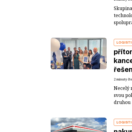
Skupina
technolo
spolupr
LOGIST
příto
kance
řešen
2 minuty čt
Necelý 
svou po
druhou 
LOGIST
nakup