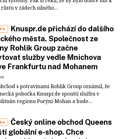
ní systémy. Pak si řekli, že by bylo dobré mít k
růstu v zádech silného...
Knuspr.de přichází do dalšího
IKA
ckého města. Společnost ze
ny Rohlik Group začne
tovat služby vedle Mnichova
 ve Frankfurtu nad Mohanem
ení
obchod s potravinami Rohlik Group oznámil, že
mecká pobočka Knuspr.de spouští službu v
litním regionu Porýní-Mohan a bude...
Český online obchod Queens
IKA
tí globální e-shop. Chce