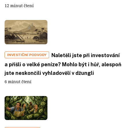
12 minut čtení
Naletěli jste při investování
INVESTIČNÍ PODVODY
a přišli o velké peníze? Mohlo být i hůř, alespoň
jste neskončili vyhladovělí v džungli
6 minut čtení