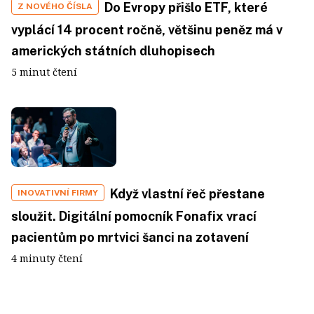
Do Evropy přišlo ETF, které
Z NOVÉHO ČÍSLA
vyplácí 14 procent ročně, většinu peněz má v
amerických státních dluhopisech
5 minut čtení
Když vlastní řeč přestane
INOVATIVNÍ FIRMY
sloužit. Digitální pomocník Fonafix vrací
pacientům po mrtvici šanci na zotavení
4 minuty čtení