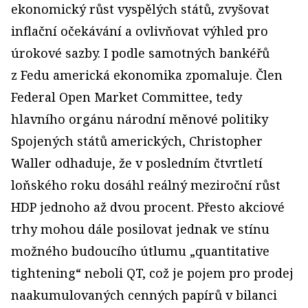
ekonomický růst vyspělých států, zvyšovat
inflační očekávání a ovlivňovat výhled pro
úrokové sazby. I podle samotných bankéřů
z Fedu americká ekonomika zpomaluje. Člen
Federal Open Market Committee, tedy
hlavního orgánu národní měnové politiky
Spojených států amerických, Christopher
Waller odhaduje, že v posledním čtvrtletí
loňského roku dosáhl reálný meziroční růst
HDP jednoho až dvou procent. Přesto akciové
trhy mohou dále posilovat jednak ve stínu
možného budoucího útlumu „quantitative
tightening“ neboli QT, což je pojem pro prodej
naakumulovaných cenných papírů v bilanci