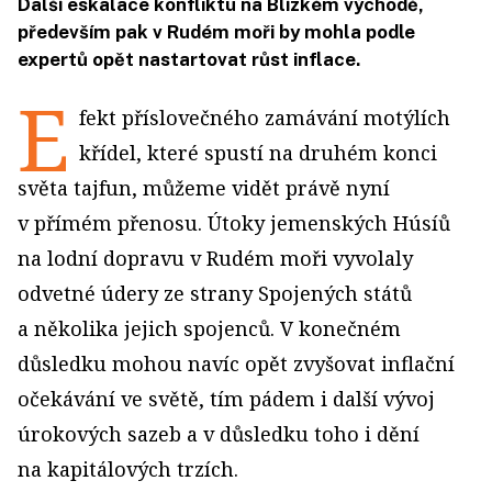
Další eskalace konfliktu na Blízkém východě,
především pak v Rudém moři by mohla podle
expertů opět nastartovat růst inflace.
E
fekt příslovečného zamávání motýlích
křídel, které spustí na druhém konci
světa tajfun, mů­žeme vidět právě nyní
v přímém přenosu. Útoky jemenských Húsíů
na lodní dopravu v Rudém moři vy­volaly
odvetné údery ze strany Spojených států
a několika jejich spojenců. V konečném
důsledku mohou navíc opět zvyšovat inflační
očekávání ve světě, tím pádem i další vývoj
úrokových sazeb a v důsledku toho i dění
na kapitálových trzích.