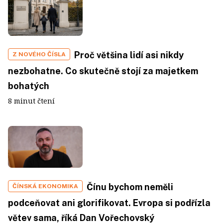
Proč většina lidí asi nikdy
Z NOVÉHO ČÍSLA
nezbohatne. Co skutečně stojí za majetkem
bohatých
8 minut čtení
Čínu bychom neměli
ČÍNSKÁ EKONOMIKA
podceňovat ani glorifikovat. Evropa si podřízla
větev sama, říká Dan Vořechovský