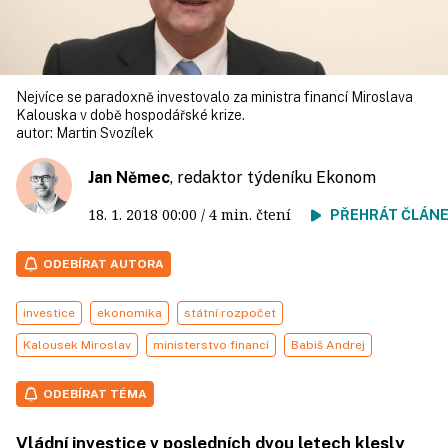
Nejvíce se paradoxně investovalo za ministra financí Miroslava
Kalouska v době hospodářské krize.
autor:
Martin Svozílek
Jan Němec
, redaktor týdeníku Ekonom
18. 1. 2018
00:00
/ 4 min. čtení
PŘEHRÁT ČLÁN
ODEBÍRAT AUTORA
investice
ekonomika
státní rozpočet
Kalousek Miroslav
ministerstvo financí
Babiš Andrej
ODEBÍRAT TÉMA
Vládní investice v posledních dvou letech klesly