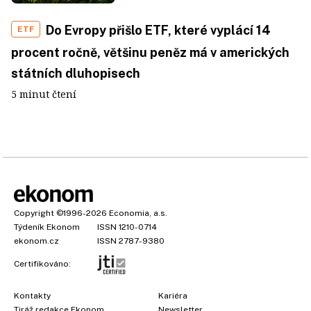
Do Evropy přišlo ETF, které vyplácí 14
ETF
procent ročně, většinu peněz má v amerických
státních dluhopisech
5 minut čtení
Copyright
©1996-2026
Economia, a.s.
Týdeník Ekonom
ISSN 1210-0714
ekonom.cz
ISSN 2787-9380
Certifikováno:
Kontakty
Kariéra
Tiráž redakce Ekonom
Newsletter