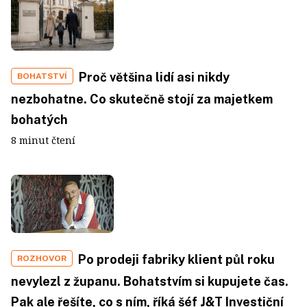
Proč většina lidí asi nikdy
BOHATSTVÍ
nezbohatne. Co skutečně stojí za majetkem
bohatých
8 minut čtení
Po prodeji fabriky klient půl roku
ROZHOVOR
nevylezl z županu. Bohatstvím si kupujete čas.
Pak ale řešíte, co s ním, říká šéf J&T Investiční