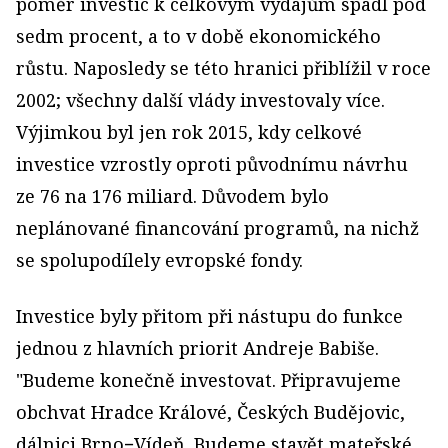
poměr investic k celkovým výdajům spadl pod
sedm procent, a to v době ekonomického
růstu. Naposledy se této hranici přiblížil v roce
2002; všechny další vlády investovaly více.
Výjimkou byl jen rok 2015, kdy celkové
investice vzrostly oproti původnímu návrhu
ze 76 na 176 miliard. Důvodem bylo
neplánované financování programů, na nichž
se spolupodílely evropské fondy.
Investice byly přitom při nástupu do funkce
jednou z hlavních priorit Andreje Babiše.
"Budeme konečně investovat. Připravujeme
obchvat Hradce Králové, Českých Budějovic,
dálnici Brno−Vídeň. Budeme stavět mateřské