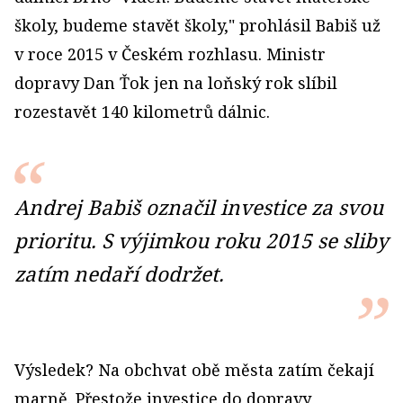
školy, budeme stavět školy," prohlásil Babiš už
v roce 2015 v Českém rozhlasu. Ministr
dopravy Dan Ťok jen na loňský rok slíbil
rozestavět 140 kilo­metrů dálnic.
Andrej Babiš označil investice za svou
prioritu. S výjimkou roku 2015 se sliby
zatím nedaří dodržet.
Výsledek? Na obchvat obě města zatím čekají
marně. Přestože investice do dopravy