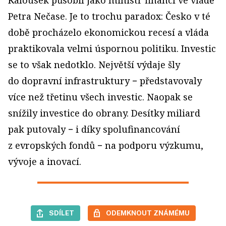
Kalousek působil jako ministr financí ve vládě
Petra Nečase. Je to trochu paradox: Česko v té
době procházelo ekono­mickou recesí a vláda
praktikovala velmi úspornou politiku. Investic
se to však nedotklo. Největší výdaje šly
do dopravní infrastruktury − představovaly
více než třetinu všech investic. Naopak se
snížily investice do obrany. Desítky miliard
pak putovaly − i díky spolufinancování
z evropských fondů − na podporu výzkumu,
vývoje a inovací.
SDÍLET
ODEMKNOUT ZNÁMÉMU