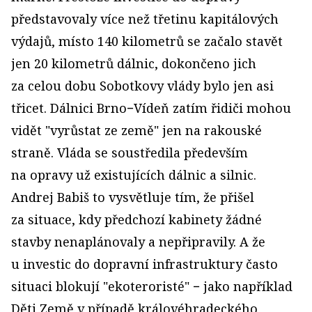
představovaly více než třetinu kapitálových
výdajů, místo 140 kilometrů se začalo stavět
jen 20 kilometrů dálnic, dokončeno jich
za celou dobu Sobotkovy vlády bylo jen asi
třicet. Dálnici Brno−Vídeň zatím řidiči mohou
vidět "vyrůstat ze země" jen na rakouské
straně. Vláda se soustředila především
na opravy už existujících dálnic a silnic.
Andrej Babiš to vysvětluje tím, že přišel
za situace, kdy předchozí kabinety žádné
stavby nenaplánovaly a nepřipravily. A že
u investic do dopravní infrastruktury často
situaci blokují "ekoteroristé" − jako například
Děti Země v případě královéhradeckého