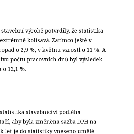
stavební výrobě potvrdily, že statistika
 extrémně kolísavá. Zatímco ještě v
pad o 2,9 %, v květnu vzrostl o 11 %. A
vlivu počtu pracovních dnů byl výsledek
a o 12,1 %.
statistika stavebnictví podléhá
tačí, aby byla změněna sazba DPH na
ik let je do statistiky vneseno umělé