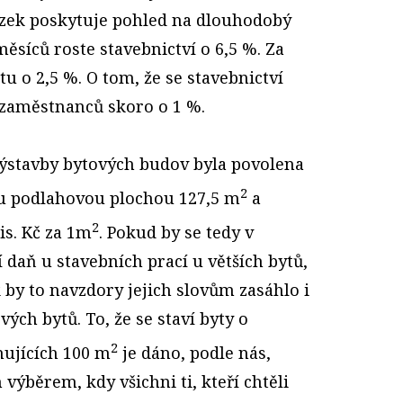
rázek poskytuje pohled na dlouhodobý
ěsíců roste stavebnictví o 6,5 %. Za
tu o 2,5 %. O tom, že se stavebnictví
u zaměstnanců skoro o 1 %.
 výstavby bytových budov byla povolena
2
u podlahovou plochou 127,5 m
a
2
is. Kč za 1m
. Pokud by se tedy v
 daň u stavebních prací u větších bytů,
tak by to navzdory jejich slovům zasáhlo i
ch bytů. To, že se staví byty o
2
hujících 100 m
je dáno, podle nás,
výběrem, kdy všichni ti, kteří chtěli