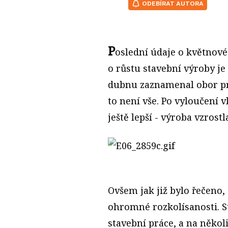
ODEBÍRAT AUTORA
P
oslední údaje o květnové 
o růstu stavební výroby je
dubnu zaznamenal obor pro
to není vše. Po vyloučení 
ještě lepší - výroba vzrostl
Ovšem jak již bylo řečeno, 
ohromné rozkolísanosti. S
stavební práce, a na někol