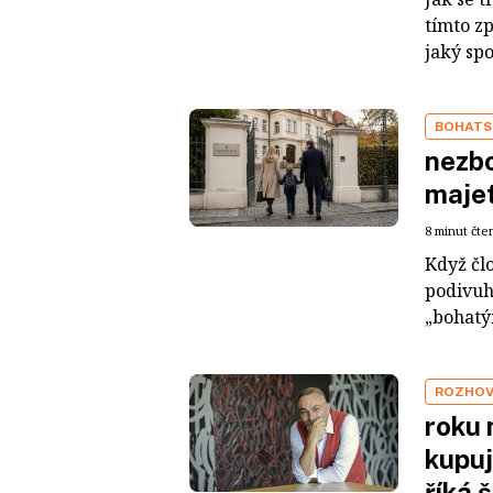
tímto z
jaký sp
BOHATS
nezbo
maje
8 minut čte
Když čl
podivuh
„bohatým
ROZHO
roku 
kupuj
říká 