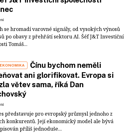
inec
ení
ch se hromadí varovné signály, od vysokých výnosů
ů po obavy z přehřátí sektoru AI. Šéf J&T Investiční
sti Tomáš...
Čínu bychom neměli
 EKONOMIKA
ňovat ani glorifikovat. Evropa si
zla větev sama, říká Dan
chovský
ení
es představuje pro evropský průmysl jednoho z
ích konkurentů. Její ekonomický model ale bývá
pisován příliš jednoduše...