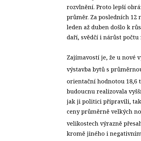
rozvlnění. Proto lepší ob
průměr. Za posledních 12 m
leden až duben došlo k růs
daří, svědčí i nárůst počt
Zajímavostí je, že u nové
výstavba bytů s průměrno
orientační hodnotou 18,6 t
budoucnu realizovala vyšší
jak ji politici připravili, 
ceny průměrně velkých nový
velikostech výrazně přesa
kromě jiného i negativním 