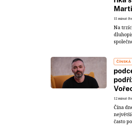
Mart
15 minut čt
Na trzí
dluhopis
společno
ČÍNSKÁ
podce
podří
Voře
12 minut čt
Čína dn
největš
často po