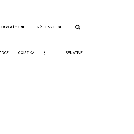
EDPLAŤTE SI
PŘIHLASTE SE
BENATIVE
RÁDCE
LOGISTIKA