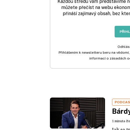
Každou středu vám představíme nej
můžete přečíst na webu ekonom.
přináší zajímavý obsah, bez kte
PŘIH
Odhlási
Přihlášením k newsletteru beru na vědomí,
informací o zásadách o
PODCA
Bárdy
1 minuta čt
Jak se t