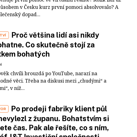
působem v Česku kurz první pomoci absolvovalo? A
olečenský dopad...
Proč většina lidí asi nikdy
TVÍ
hatne. Co skutečně stojí za
tkem bohatých
ní
ověk chvíli brouzdá po YouTube, narazí na
odné věci. Třeba na diskusi mezi „chudými“ a
i“, v níž...
Po prodeji fabriky klient půl
VOR
nevylezl z županu. Bohatstvím si
ete čas. Pak ale řešíte, co s ním,
šéf J&T Investiční společnosti