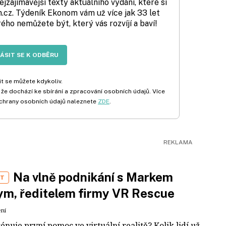
zajímavější texty aktuálního vydání, které si
cz. Týdeník Ekonom vám už více jak 33 let
rého nemůžete být, který vás rozvíjí a baví!
LÁSIT SE K ODBĚRU
t se můžete kdykoliv.
 že dochází ke sbírání a zpracování osobních údajů. Více
chrany osobních údajů naleznete
ZDE
.
Na vlně podnikání s Markem
ST
m, ředitelem firmy VR Rescue
ení
rénuje první pomoc ve virtuální realitě? Kolik lidí už