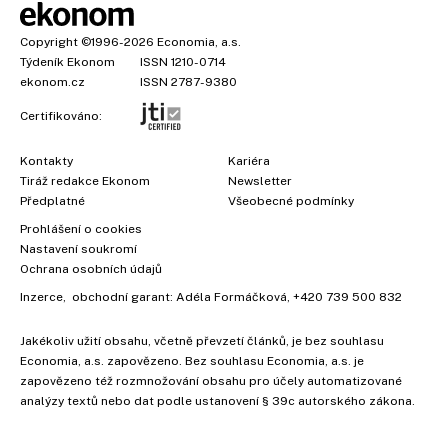
Copyright
©1996-2026
Economia, a.s.
Týdeník Ekonom
ISSN 1210-0714
ekonom.cz
ISSN 2787-9380
Certifikováno:
Kontakty
Kariéra
Tiráž redakce Ekonom
Newsletter
Předplatné
Všeobecné podmínky
Prohlášení o cookies
Nastavení soukromí
Ochrana osobních údajů
Inzerce
, obchodní garant:
Adéla Formáčková
,
+420 739 500 832
Jakékoliv užití obsahu, včetně převzetí článků, je bez souhlasu
Economia, a.s. zapovězeno. Bez souhlasu Economia, a.s. je
zapovězeno též rozmnožování obsahu pro účely automatizované
analýzy textů nebo dat podle ustanovení § 39c autorského zákona.