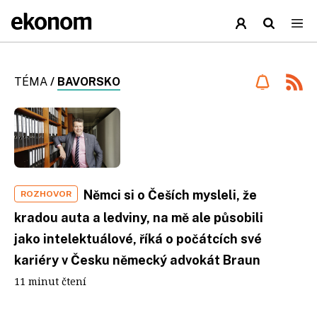
TÉMA
/
BAVORSKO
Němci si o Češích mysleli, že
ROZHOVOR
kradou auta a ledviny, na mě ale působili
jako intelektuálové, říká o počátcích své
kariéry v Česku německý advokát Braun
11 minut čtení