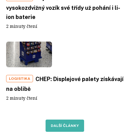
vysokozdvižný vozík své třídy už pohání i li-
ion baterie
2 minuty čtení
CHEP: Displejové palety získávají
LOGISTIKA
na oblibě
2 minuty čtení
DALŠÍ ČLÁNKY