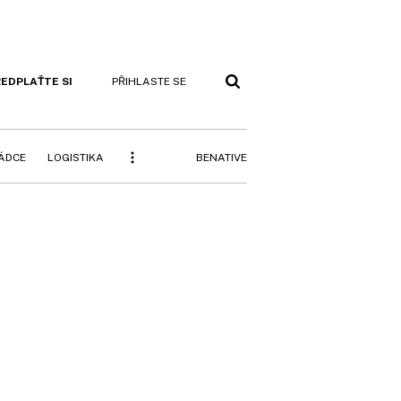
EDPLAŤTE SI
PŘIHLASTE SE
BENATIVE
RÁDCE
LOGISTIKA