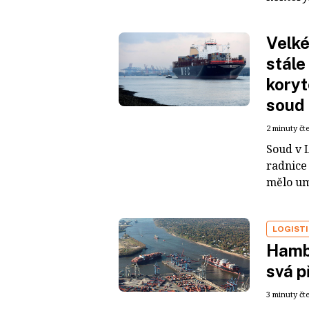
Velké
stále
koryt
soud
2 minuty čt
Soud v 
radnice
mělo umo
LOGIST
Hamb
svá p
3 minuty čt