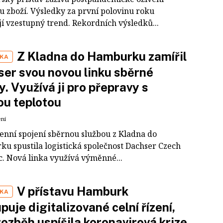
u zboží. Výsledky za první polovinu roku
jí vzestupný trend. Rekordních výsledků...
Z Kladna do Hamburku zamířil
IKA
er svou novou linku sběrné
y. Využívá ji pro přepravy s
ou teplotou
ení
enní spojení sběrnou službou z Kladna do
u spustila logistická společnost Dachser Czech
c. Nová linka využívá výměnné...
V přístavu Hamburk
IKA
puje digitalizované celní řízení,
rozběh uspíšila koronavirová krize