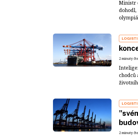
Ministr
dohodl,
olympiá
LOGIST
konce
2 minuty čt
Intelige
chodců a
životníh
LOGIST
"svém
budov
2 minuty čt