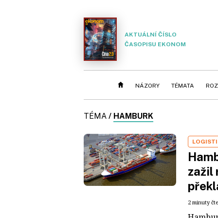
AKTUÁLNÍ ČÍSLO
ČASOPISU EKONOM
NÁZORY
TÉMATA
ROZ
TÉMA
/
HAMBURK
LOGIST
Hambu
zažil
překl
2 minuty čt
Hamburs