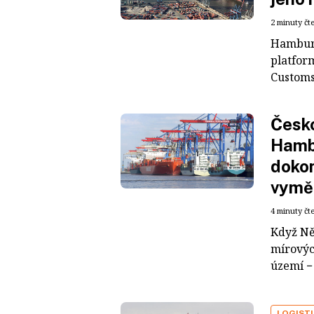
2 minuty čt
Hamburs
platfor
Customs
Česko
Hambu
dokon
vyměn
4 minuty čt
Když Ně
mírovýc
území − 
LOGIST