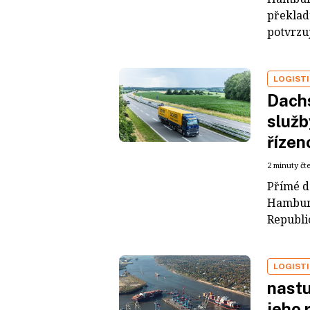
překlad
potvrzu
LOGIST
Dachs
služb
řízen
2 minuty čt
Přímé d
Hamburk
Republi
LOGIST
nastu
jeho 