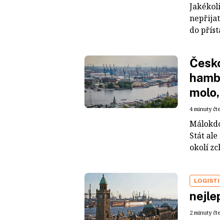
Jakékol
nepřija
do příst
Česko
hambu
molo,
4 minuty čt
Málokdo
Stát al
okolí zc
LOGIST
nejle
2 minuty čt