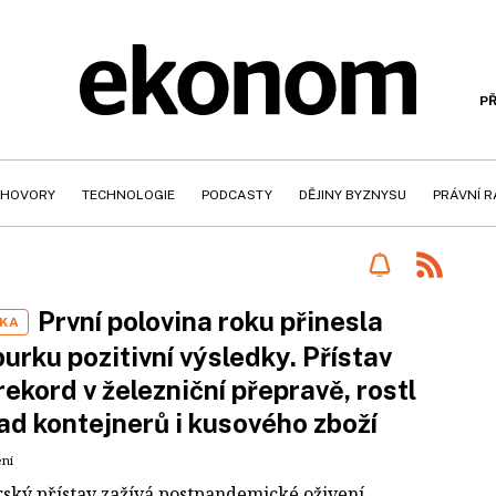
PŘ
HOVORY
TECHNOLOGIE
PODCASTY
DĚJINY BYZNYSU
PRÁVNÍ 
První polovina roku přinesla
IKA
rku pozitivní výsledky. Přístav
 rekord v železniční přepravě, rostl
ad kontejnerů i kusového zboží
ení
ký přístav zažívá postpandemické oživení