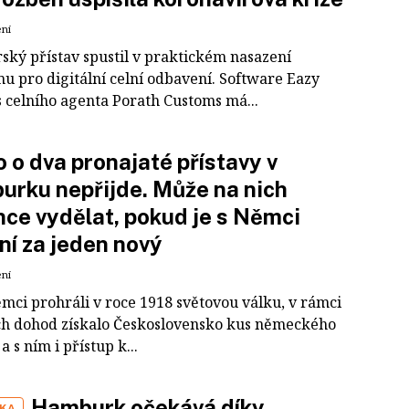
ení
ký přístav spustil v praktickém nasazení
mu pro digitální celní odbavení. Software Eazy
 celního agenta Porath Customs má...
 o dva pronajaté přístavy v
rku nepřijde. Může na nich
ce vydělat, pokud je s Němci
í za jeden nový
ení
mci prohráli v roce 1918 světovou válku, v rámci
h dohod získalo Československo kus německého
a s ním i přístup k...
Hamburk očekává díky
IKA