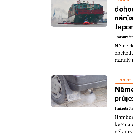
doho
nárůs
Japo
2 minuty čt
Německý
obchodu
minulý 
LOGIST
Něme
průje
1 minuta čt
Hamburk
května v
některý