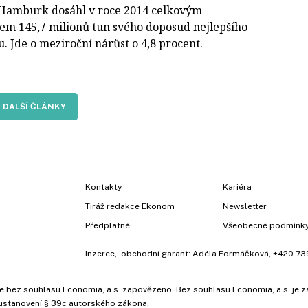
 Hamburk dosáhl v roce 2014 celkovým
em 145,7 milionů tun svého doposud nejlepšího
. Jde o meziroční nárůst o 4,8 procent.
DALŠÍ ČLÁNKY
Kontakty
Kariéra
Tiráž redakce Ekonom
Newsletter
Předplatné
Všeobecné podmínk
Inzerce
, obchodní garant:
Adéla Formáčková
,
+420 73
ů, je bez souhlasu Economia, a.s. zapovězeno. Bez souhlasu Economia, a.s. j
ustanovení § 39c autorského zákona.