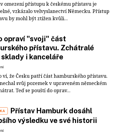
iv omezení přístupu k českému přístavu je
telné, vzkázalo velvyslanectví Německu. Přístup
avu by mohl být ztížen kvůli...
 opraví "svoji" část
rského přístavu. Zchátralé
 sklady i kanceláře
ení
 ví, že Česku patří část hamburského přístavu.
e nechal svůj pozemek v upraveném německém
hátrat. Teď se pouští do oprav...
Přístav Hamburk dosáhl
IKA
pšího výsledku ve své historii
ení