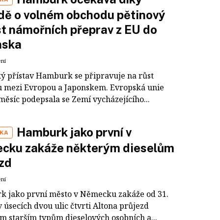
dě o volném obchodu pětinový
t námořních přeprav z EU do
nska
ení
 přístav Hamburk se připravuje na růst
 mezi Evropou a Japonskem. Evropská unie
měsíc podepsala se Zemí vycházejícího...
Hamburk jako první v
IKA
cku zakáže některým dieselům
zd
ení
 jako první město v Německu zakáže od 31.
 úsecích dvou ulic čtvrti Altona průjezd
m starším typům dieselových osobních a...