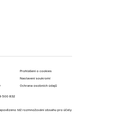
×
Prohlášení o cookies
Nastavení soukromí
y
Ochrana osobních údajů
9 500 832
e zapovězeno též rozmnožování obsahu pro účely