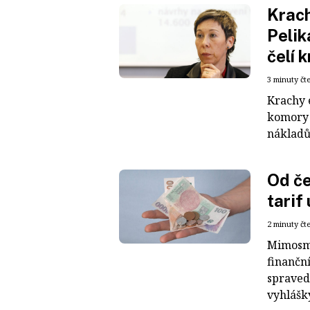
Krach
Pelik
čelí k
3 minuty čt
Krachy 
komory 
nákladů
Od če
tarif
2 minuty čt
Mimosml
finančn
spraved
vyhlášky