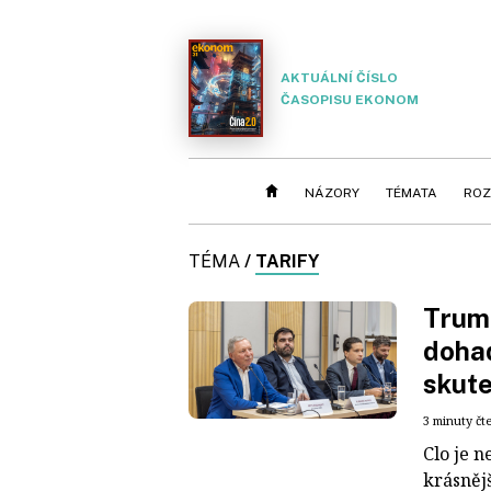
AKTUÁLNÍ ČÍSLO
ČASOPISU EKONOM
NÁZORY
TÉMATA
ROZ
TÉMA
/
TARIFY
Trump
dohad
skute
3 minuty čt
Clo je n
krásněj