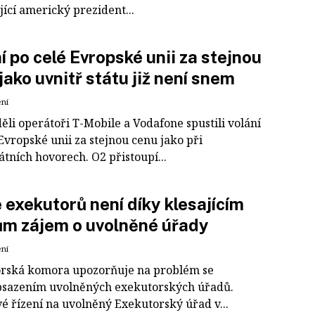
ící americký prezident...
í po celé Evropské unii za stejnou
jako uvnitř státu již není snem
ení
děli operátoři T-Mobile a Vodafone spustili volání
Evropské unii za stejnou cenu jako při
átních hovorech. O2 přistoupí...
 exekutorů není díky klesajícím
ům zájem o uvolněné úřady
ení
rská komora upozorňuje na problém se
sazením uvolněných exekutorských úřadů.
é řízení na uvolněný Exekutorský úřad v...