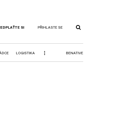
EDPLAŤTE SI
PŘIHLASTE SE
BENATIVE
RÁDCE
LOGISTIKA