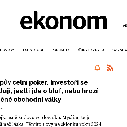
PŘ
HOVORY
TECHNOLOGIE
PODCASTY
DĚJINY BYZNYSU
PRÁVNÍ 
ův celní poker. Investoři se
ují, jestli jde o bluf, nebo hrozí
čné obchodní války
ení
ejkrásnější slovo ve slovníku. Myslím, že je
ší než láska. Těmito slovy na sklonku roku 2024