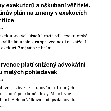
y exekutorů a oškubaní věřitelé.
ánův plán na změny v exekucích
ritice
ení
exekutorských úřadů hrozí podle exekutorské
kvůli plánu ministra spravedlnosti na snížení
 exekucí. Změnám se brání i...
rvence platí snížený advokátní
 u malých pohledávek
ení
uvní sazby za zastupování u drobných
ích sporů podstatně klesly. Ministryně
lnosti Helena Válková podepsala novelu
...