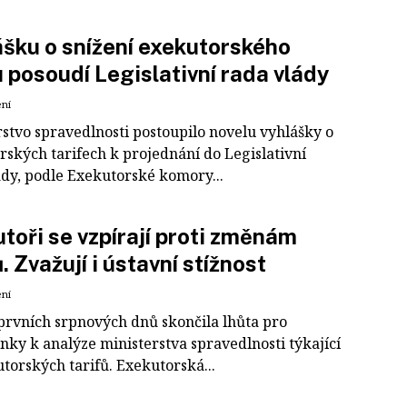
šku o snížení exekutorského
u posoudí Legislativní rada vlády
ení
rstvo spravedlnosti postoupilo novelu vyhlášky o
rských tarifech k projednání do Legislativní
ády, podle Exekutorské komory...
toři se vzpírají proti změnám
ů. Zvažují i ústavní stížnost
ení
rvních srpnových dnů skončila lhůta pro
nky k analýze ministerstva spravedlnosti týkající
torských tarifů. Exekutorská...