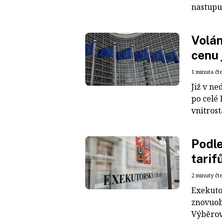
nastupuj
Volán
cenu 
1 minuta čt
Již v ne
po celé 
vnitrost
Podle
tarif
2 minuty čt
Exekuto
znovuob
Výběrov