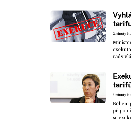
Vyhlá
tarif
2 minuty čt
Ministe
exekuto
rady vl
Exeku
tarif
3 minuty čt
Během p
připomí
se exeku