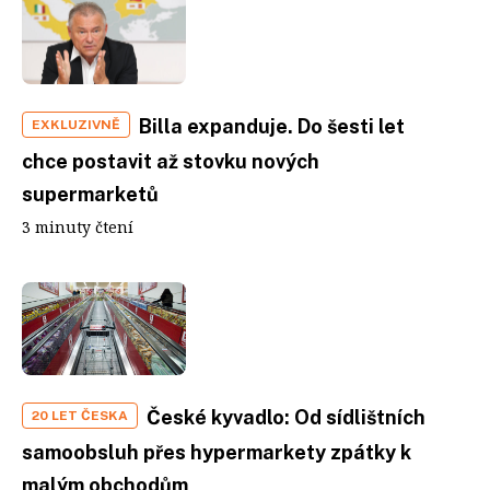
Billa expanduje. Do šesti let
EXKLUZIVNĚ
chce postavit až stovku nových
supermarketů
3 minuty čtení
České kyvadlo: Od sídlištních
20 LET ČESKA
samoobsluh přes hypermarkety zpátky k
malým obchodům