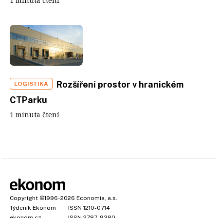
1 minuta čtení
Rozšíření prostor v hranickém
LOGISTIKA
CTParku
1 minuta čtení
Copyright
©1996-2026
Economia, a.s.
Týdeník Ekonom
ISSN 1210-0714
ekonom.cz
ISSN 2787-9380