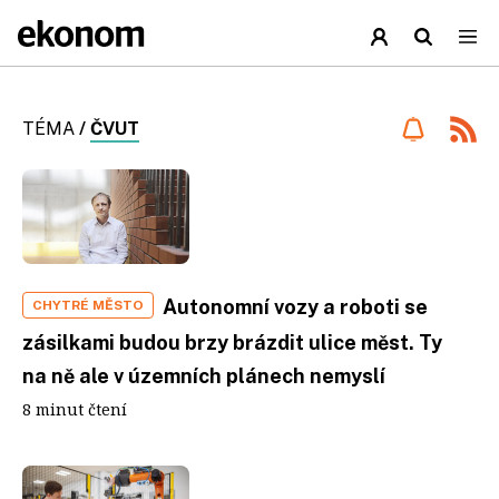
TÉMA
/
ČVUT
Autonomní vozy a roboti se
CHYTRÉ MĚSTO
zásilkami budou brzy brázdit ulice měst. Ty
na ně ale v územních plánech nemyslí
8 minut čtení