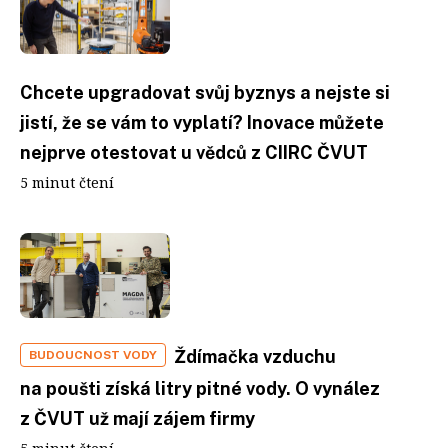
Chcete upgradovat svůj byznys a nejste si
jistí, že se vám to vyplatí? Inovace můžete
nejprve otestovat u vědců z CIIRC ČVUT
5 minut čtení
Ždímačka vzduchu
BUDOUCNOST VODY
na poušti získá litry pitné vody. O vynález
z ČVUT už mají zájem firmy