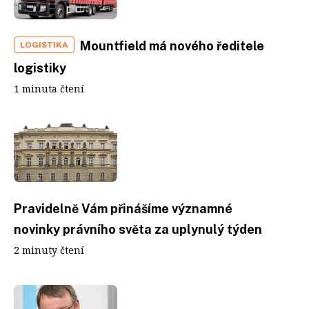
Mountfield má nového ředitele
LOGISTIKA
logistiky
1 minuta čtení
Pravidelně Vám přinášíme významné
novinky právního světa za uplynulý týden
2 minuty čtení