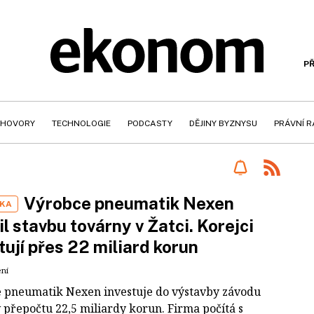
PŘ
HOVORY
TECHNOLOGIE
PODCASTY
DĚJINY BYZNYSU
PRÁVNÍ 
Výrobce pneumatik Nexen
IKA
il stavbu továrny v Žatci. Korejci
tují přes 22 miliard korun
ení
 pneumatik Nexen investuje do výstavby závodu
v přepočtu 22,5 miliardy korun. Firma počítá s