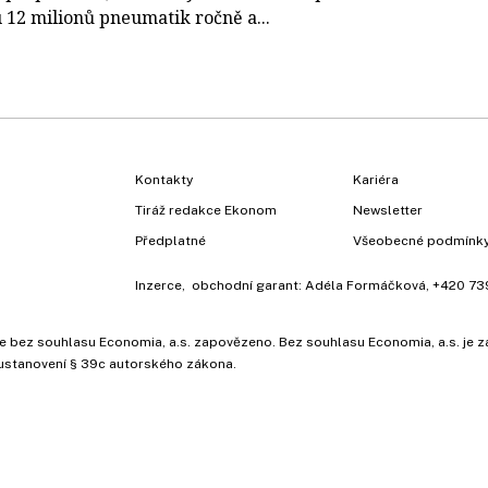
 12 milionů pneumatik ročně a...
Kontakty
Kariéra
Tiráž redakce Ekonom
Newsletter
Předplatné
Všeobecné podmínk
Inzerce
, obchodní garant:
Adéla Formáčková
,
+420 73
ů, je bez souhlasu Economia, a.s. zapovězeno. Bez souhlasu Economia, a.s. j
ustanovení § 39c autorského zákona.