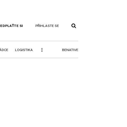
EDPLAŤTE SI
PŘIHLASTE SE
BENATIVE
RÁDCE
LOGISTIKA