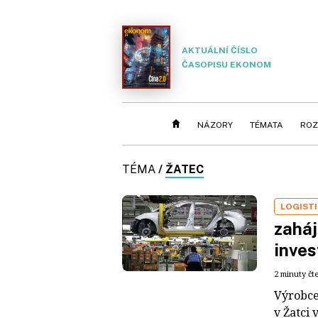
AKTUÁLNÍ ČÍSLO
ČASOPISU EKONOM
NÁZORY
TÉMATA
ROZ
TÉMA
/
ŽATEC
LOGIST
zaháj
inves
2 minuty čt
Výrobce
v Žatci 