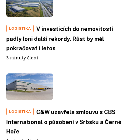
V investicích do nemovitostí
LOGISTIKA
padly loni další rekordy. Růst by měl
pokračovat i letos
3 minuty čtení
C&W uzavřela smlouvu s CBS
LOGISTIKA
International o působení v Srbsku a Černé
Hoře