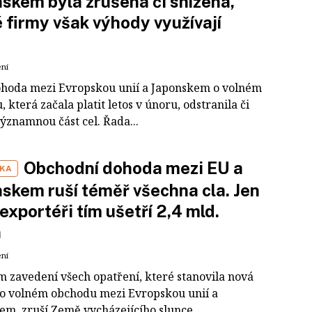
skem byla zrušena či snížena,
 firmy však výhody využívají
ení
hoda mezi Evropskou unií a Japonskem o volném
 která začala platit letos v únoru, odstranila či
významnou část cel. Řada...
Obchodní dohoda mezi EU a
IKA
skem ruší téměř všechna cla. Jen
 exportéři tím ušetří 2,4 mld.
n
ení
m zavedení všech opatření, které stanovila nová
o volném obchodu mezi Evropskou unií a
em, zruší Země vycházejícího slunce...