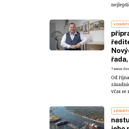
nejlepší
LOGIST
připr
ředit
Novýc
řada
7 minut čte
Od října
zásadní
včas se
LOGIST
nastu
jeho 