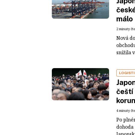
Japon
české
málo
2 minuty čt
Nová do
obchodu,
snížila 
LOGIST
Japon
čeští
koru
4 minuty čt
Po plné
dohoda 
Japonsk