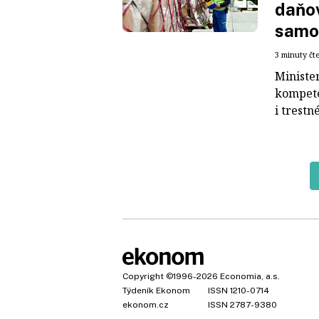
daňov
samo
3 minuty čt
Ministe
kompete
i trestné
Copyright
©1996-2026
Economia, a.s.
Týdeník Ekonom
ISSN 1210-0714
ekonom.cz
ISSN 2787-9380