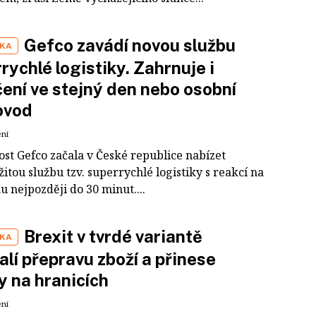
Gefco zavádí novou službu
IKA
rychlé logistiky. Zahrnuje i
ení ve stejný den nebo osobní
ovod
ení
ost Gefco začala v České republice nabízet
itou službu tzv. superrychlé logistiky s reakcí na
 nejpozději do 30 minut....
Brexit v tvrdé variantě
IKA
lí přepravu zboží a přinese
y na hranicích
ení