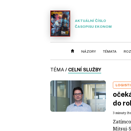
AKTUÁLNÍ ČÍSLO
ČASOPISU EKONOM
NÁZORY
TÉMATA
ROZ
TÉMA
/
CELNÍ SLUŽBY
LOGIST
očeká
do ro
3 minuty čt
Zatímco 
Mitsui-