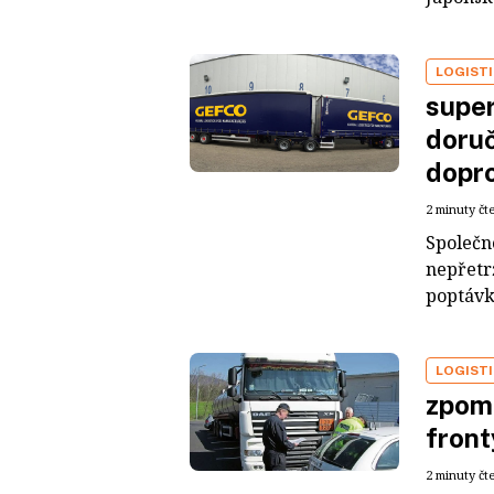
LOGIST
super
doruč
dopr
2 minuty čt
Společn
nepřetrž
poptávku
LOGIST
zpoma
front
2 minuty čt