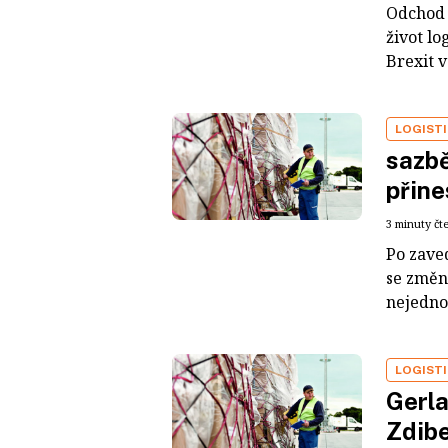
Odchod 
život lo
Brexit v
LOGIST
sazbě
přine
3 minuty čt
Po zave
se změn
nejedno
LOGIST
Gerla
Zdibe