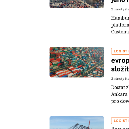
2 minuty čt
Hamburs
platfor
Customs
LOGIST
evrop
složi
2 minuty čt
Dostat z
Ankara 
pro dovo
LOGIST