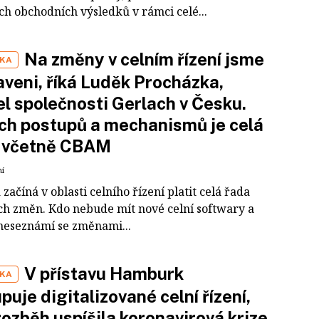
ch obchodních výsledků v rámci celé...
Na změny v celním řízení jsme
IKA
aveni, říká Luděk Procházka,
el společnosti Gerlach v Česku.
h postupů a mechanismů je celá
, včetně CBAM
ní
 začíná v oblasti celního řízení platit celá řada
ch změn. Kdo nebude mít nové celní softwary a
 neseznámí se změnami...
V přístavu Hamburk
IKA
puje digitalizované celní řízení,
rozběh uspíšila koronavirová krize