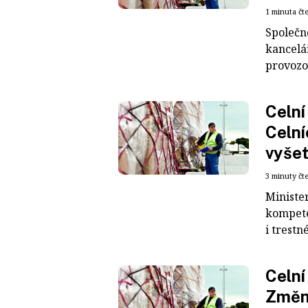
1 minuta čt
Společno
kancelá
provozo
Celní
Celní
vyše
3 minuty čt
Ministe
kompete
i trestné
Celní
Změna