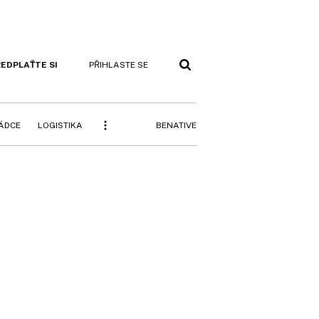
EDPLAŤTE SI
PŘIHLASTE SE
BENATIVE
RÁDCE
LOGISTIKA