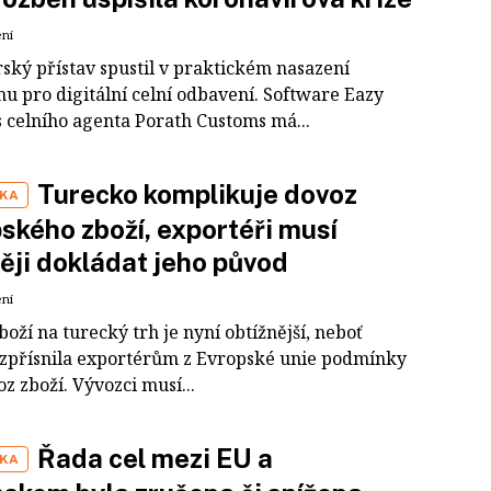
ení
ký přístav spustil v praktickém nasazení
mu pro digitální celní odbavení. Software Eazy
 celního agenta Porath Customs má...
Turecko komplikuje dovoz
IKA
ského zboží, exportéři musí
těji dokládat jeho původ
ení
boží na turecký trh je nyní obtížnější, neboť
zpřísnila exportérům z Evropské unie podmínky
z zboží. Vývozci musí...
Řada cel mezi EU a
IKA