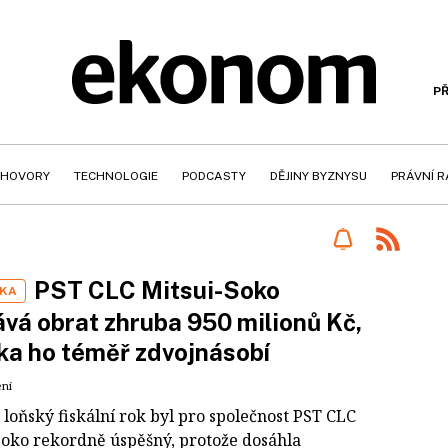
PŘ
HOVORY
TECHNOLOGIE
PODCASTY
DĚJINY BYZNYSU
PRÁVNÍ 
PST CLC Mitsui-Soko
IKA
vá obrat zhruba 950 milionů Kč,
ka ho téměř zdvojnásobí
ení
loňský fiskální rok byl pro společnost PST CLC
Soko rekordně úspěšný, protože dosáhla