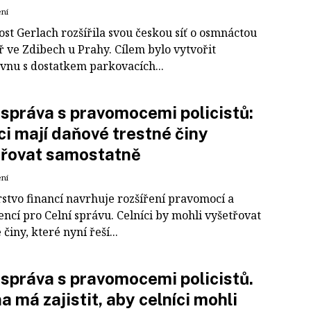
ení
st Gerlach rozšířila svou českou síť o osmnáctou
ř ve Zdibech u Prahy. Cílem bylo vytvořit
vnu s dostatkem parkovacích...
 správa s pravomocemi policistů:
ci mají daňové trestné činy
třovat samostatně
ení
rstvo financí navrhuje rozšíření pravomocí a
ncí pro Celní správu. Celníci by mohli vyšetřovat
 činy, které nyní řeší...
 správa s pravomocemi policistů.
 má zajistit, aby celníci mohli