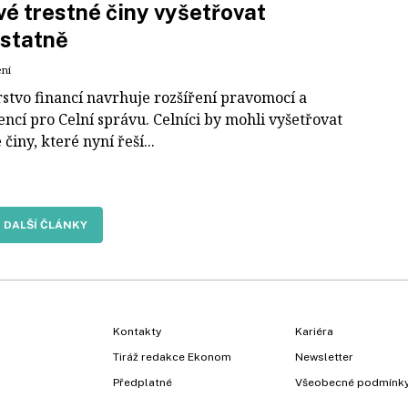
é trestné činy vyšetřovat
statně
ení
rstvo financí navrhuje rozšíření pravomocí a
ncí pro Celní správu. Celníci by mohli vyšetřovat
 činy, které nyní řeší...
DALŠÍ ČLÁNKY
Kontakty
Kariéra
Tiráž redakce Ekonom
Newsletter
Předplatné
Všeobecné podmínk