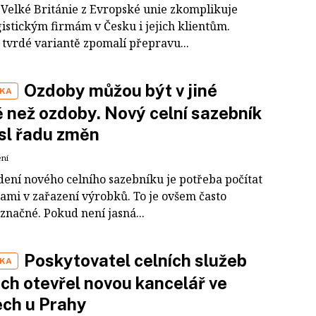
Velké Británie z Evropské unie zkomplikuje
gistickým firmám v Česku i jejich klientům.
 tvrdé variantě zpomalí přepravu...
Ozdoby můžou být v jiné
IKA
 než ozdoby. Nový celní sazebník
sl řadu změn
ení
dení nového celního sazebníku je potřeba počítat
ami v zařazení výrobků. To je ovšem často
značné. Pokud není jasná...
Poskytovatel celních služeb
IKA
ch otevřel novou kancelář ve
ch u Prahy