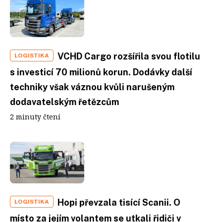
VCHD Cargo rozšířila svou flotilu
LOGISTIKA
s investicí 70 milionů korun. Dodávky další
techniky však váznou kvůli narušeným
dodavatelským řetězcům
2 minuty čtení
Hopi převzala tisící Scanii. O
LOGISTIKA
místo za jejím volantem se utkali řidiči v