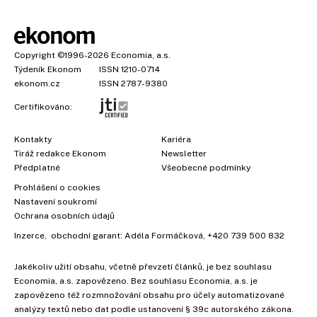
Copyright
©1996-2026
Economia, a.s.
Týdeník Ekonom
ISSN 1210-0714
ekonom.cz
ISSN 2787-9380
Certifikováno:
Kontakty
Kariéra
Tiráž redakce Ekonom
Newsletter
Předplatné
Všeobecné podmínky
Prohlášení o cookies
Nastavení soukromí
Ochrana osobních údajů
Inzerce
, obchodní garant:
Adéla Formáčková
,
+420 739 500 832
Jakékoliv užití obsahu, včetně převzetí článků, je bez souhlasu
Economia, a.s. zapovězeno. Bez souhlasu Economia, a.s. je
zapovězeno též rozmnožování obsahu pro účely automatizované
analýzy textů nebo dat podle ustanovení § 39c autorského zákona.