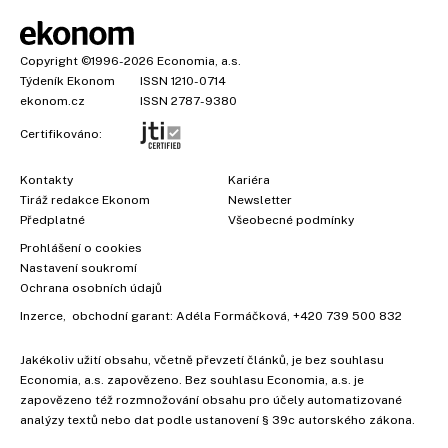
Copyright
©1996-2026
Economia, a.s.
Týdeník Ekonom
ISSN 1210-0714
ekonom.cz
ISSN 2787-9380
Certifikováno:
Kontakty
Kariéra
Tiráž redakce Ekonom
Newsletter
Předplatné
Všeobecné podmínky
Prohlášení o cookies
Nastavení soukromí
Ochrana osobních údajů
Inzerce
, obchodní garant:
Adéla Formáčková
,
+420 739 500 832
Jakékoliv užití obsahu, včetně převzetí článků, je bez souhlasu
Economia, a.s. zapovězeno. Bez souhlasu Economia, a.s. je
zapovězeno též rozmnožování obsahu pro účely automatizované
analýzy textů nebo dat podle ustanovení § 39c autorského zákona.