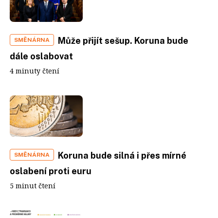
Může přijít sešup. Koruna bude
SMĚNÁRNA
dále oslabovat
4 minuty čtení
Koruna bude silná i přes mírné
SMĚNÁRNA
oslabení proti euru
5 minut čtení