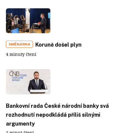
Koruně došel plyn
SMĚNÁRNA
4 minuty čtení
Bankovní rada České národní banky svá
rozhodnutí nepodkládá příliš silnými
argumenty
5 minut čtení